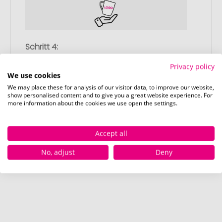
Schritt 4:
Pünktliche und schnelle Lieferung
Privacy policy
Nach Ihrer Freigabe der Druckvorschau
We use cookies
liefern wir termingerecht zum
We may place these for analysis of our visitor data, to improve our website,
vereinbarten Datum – garantiert.
show personalised content and to give you a great website experience. For
more information about the cookies we use open the settings.
Accept all
No, adjust
Deny