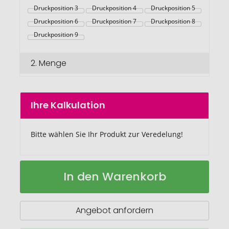
Druckposition 3
Druckposition 4
Druckposition 5
Druckposition 6
Druckposition 7
Druckposition 8
Druckposition 9
2.
Menge
Ihre Kalkulation
Bitte wählen Sie Ihr Produkt zur Veredelung!
Bambus
Auf
In den Warenkorb
Coffee-
Lager
To-
Go
Becher
Angebot anfordern