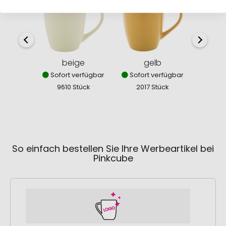
beige
gelb
o
Sofort verfügbar
Sofort verfügbar
Sofor
9610 Stück
2017 Stück
280
So einfach bestellen Sie Ihre Werbeartikel bei
Pinkcube