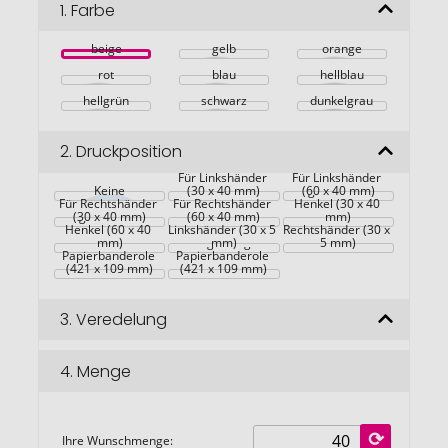
Bildgalerie
1.
Farbe
springen
beige
gelb
orange
rot
blau
hellblau
hellgrün
schwarz
dunkelgrau
2.
Druckposition
Für Linkshänder 
Für Linkshänder 
Keine
(30 x 40 mm)
Gegenüber vom 
(60 x 40 mm)
Für Rechtshänder 
Für Rechtshänder 
Henkel (30 x 40 
Gegenüber vom 
(30 x 40 mm)
(60 x 40 mm)
Innen - für 
Innen - für 
mm)
Henkel (60 x 40 
Maßgefertigte 
Linkshänder (30 x 5 
Rechtshänder (30 x 
Kraft-
mm)
Maßgefertigte 
mm)
5 mm)
Papierbanderole 
Papierbanderole 
(421 x 109 mm)
(421 x 109 mm)
3.
Veredelung
4.
Menge
Ihre Wunschmenge: