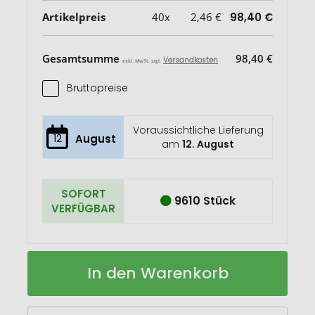
Artikelpreis
40x
2,46 €
98,40 €
Gesamtsumme
98,40 €
Versandkosten
exkl. MwSt. zzgl.
Bruttopreise
Voraussichtliche Lieferung
12
August
am
12. August
SOFORT
9610 Stück
VERFÜGBAR
Becher
Auf
In den Warenkorb
Gaia
Lager