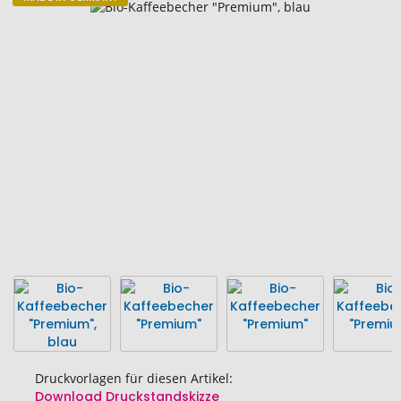
Zum
Ende
der
Bildgalerie
springen
Druckvorlagen für diesen Artikel:
Download Druckstandskizze