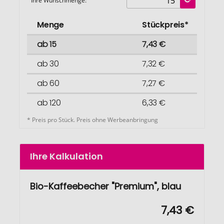
Ihre Wunschmenge:
Menge
Stückpreis*
ab 15
7,43 €
ab 30
7,32 €
ab 60
7,27 €
ab 120
6,33 €
* Preis pro Stück. Preis ohne Werbeanbringung
Ihre Kalkulation
Bio-Kaffeebecher "Premium", blau
7,43 €