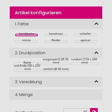
Zum
Artikel konfigurieren
Anfang
der
Bildgalerie
1.
Farbe
springen
kornblume
haselnuss
schiefer
minze
flieder
apricot
2.
Druckposition
in Deckel 
(Anspritzpunkt 
rundum 25 mm 
ausgespart!) (Ø 30 
rundum (159 x 280 
zwischen Anfang 
Keine
mm)
mm)
und Ende (90 x 220 
mm)
seitlich (Ø 30 mm)
3.
Veredelung
4.
Menge