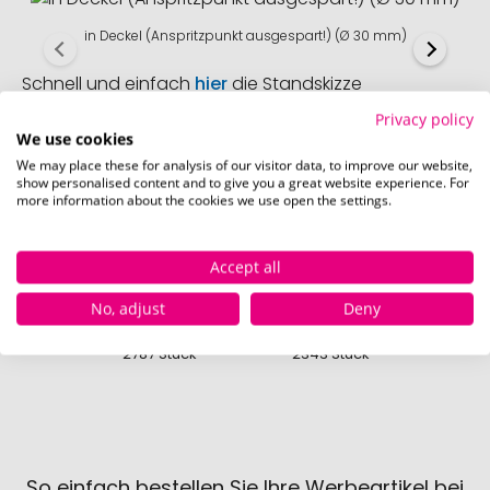
in Deckel (Anspritzpunkt ausgespart!) (Ø 30 mm)
Schnell und einfach
hier
die Standskizze
herunterladen.
Privacy policy
We use cookies
We may place these for analysis of our visitor data, to improve our website,
show personalised content and to give you a great website experience. For
more information about the cookies we use open the settings.
Verfügbare Farben
Accept all
kornblume
haselnuss
sc
No, adjust
Deny
Sofort verfügbar
Sofort verfügbar
Sofor
2787 Stück
2343 Stück
379
So einfach bestellen Sie Ihre Werbeartikel bei