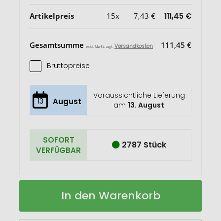
Artikelpreis
15x
7,43 €
111,45 €
Gesamtsumme
111,45 €
Versandkosten
exkl. MwSt. zzgl.
Bruttopreise
Voraussichtliche Lieferung
13
August
am
13. August
SOFORT
2787 Stück
VERFÜGBAR
Bio-
Auf
In den Warenkorb
Kaffeebecher
Lager
"Premium"