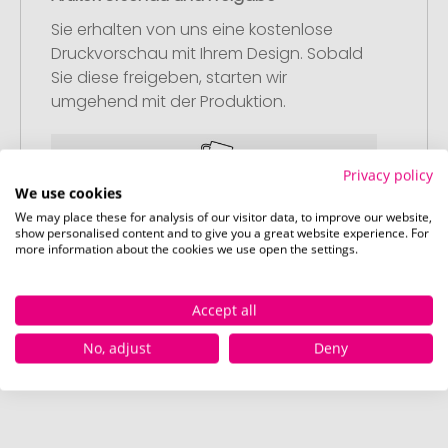
Sie erhalten von uns eine kostenlose
Druckvorschau mit Ihrem Design. Sobald
Sie diese freigeben, starten wir
umgehend mit der Produktion.
Privacy policy
We use cookies
We may place these for analysis of our visitor data, to improve our website,
show personalised content and to give you a great website experience. For
Schritt 4:
more information about the cookies we use open the settings.
Pünktliche und schnelle Lieferung
Nach Ihrer Freigabe der Druckvorschau
liefern wir termingerecht zum
Accept all
vereinbarten Datum – garantiert.
No, adjust
Deny