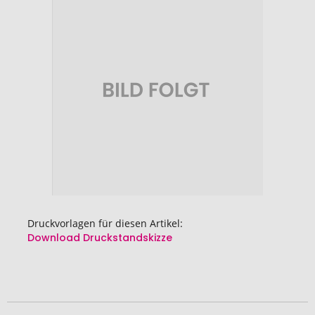
Ende
der
Bildgalerie
springen
Druckvorlagen für diesen Artikel:
Download Druckstandskizze
Zum
Anfang
der
Bildgalerie