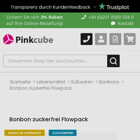
Sichern Sie sich
3% Rabatt
+49 (0)201 8589 504-0
auf Ihre Online-Bestellung!
Kontakt
Startseite
Lebensmittel
Süßwaren
Bonbons
Bonbon zuckerfrei Flowpack
Bonbon zuckerfrei Flowpack
MADE IN GERMANY
ZUCKERFREI
Zum