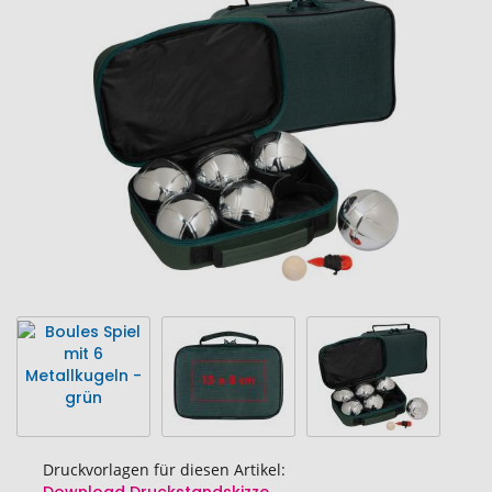
Ende
der
Bildgalerie
springen
Druckvorlagen für diesen Artikel: