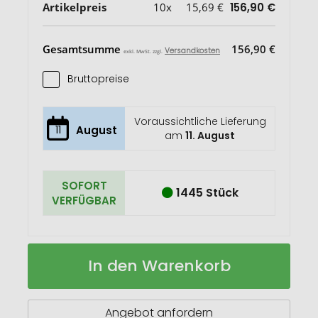
Artikelpreis
10x
15,69 €
156,90 €
Gesamtsumme
156,90 €
Versandkosten
exkl. MwSt. zzgl.
Bruttopreise
Voraussichtliche Lieferung
11
August
am
11. August
SOFORT
1445 Stück
VERFÜGBAR
Boules
Auf
In den Warenkorb
Spiel
Lager
mit
6
Metallkugeln
Angebot anfordern