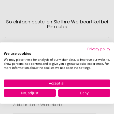
So einfach bestellen Sie Ihre Werbeartikel bei
Pinkcube
Privacy policy
We use cookies
We may place these for analysis of our visitor data, to improve our website,
show personalised content and to give you a great website experience. For
Schritt 1:
more information about the cookies we use open the settings.
Artikelkonfiguration
Wählen Sie Ihre gewünschten
Accept all
Werbeartikel aus und passen Sie diese
nach Ihren Vorstellungen an.
No, adjust
Deny
Anschließend legen Sie die konfigurierten
Artikel in Ihren Warenkorb.