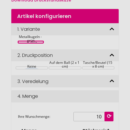
Download Druckstandskizze
Zum
Artikel konfigurieren
Anfang
der
Bildgalerie
1.
Variante
Boules Spiel 
mit 6 
springen
Metallkugeln - 
grün
2.
Druckposition
Auf die 
Auf dem Ball (2 x 1 
Tasche/Beutel (15 
Keine
cm)
x 8 cm)
3.
Veredelung
4.
Menge
Ihre Wunschmenge: