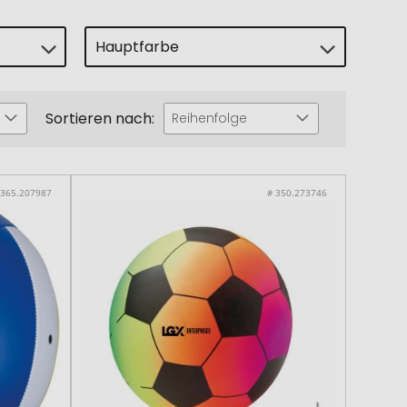
Hauptfarbe
Sortieren nach:
Reihenfolge
 365.207987
# 350.273746