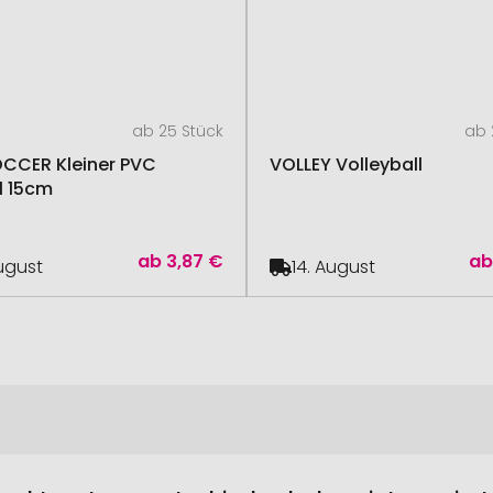
ab 25 Stück
ab 
OCCER Kleiner PVC
VOLLEY Volleyball
l 15cm
ab
3,87 €
a
August
14. August