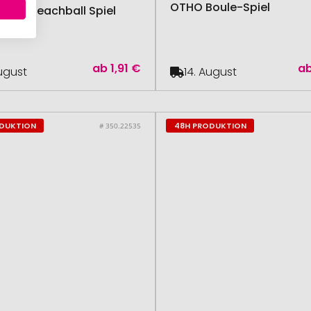
OTHO Boule-Spiel
ATCH Beachball Spiel
ab
1,91 €
a
August
14. August
ODUKTION
48H PRODUKTION
# 350.22535