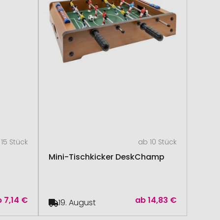
15 Stück
ab 10 Stück
Mini-Tischkicker DeskChamp
b
7,14 €
ab
14,83 €
19. August