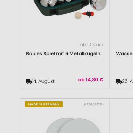
ab 10 Stück
Boules Spiel mit 6 Metallkugeln
Wasserb
ab
14,80 €
14. August
26. 
MADE IN GERMANY
# 220.284234