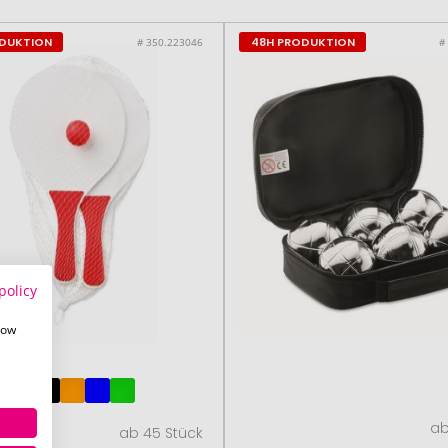
ODUKTION
48H PRODUKTION
# 350.223046
#
policy
how
ab
ab 45 Stück