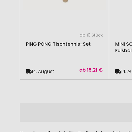
ab 10 Stück
PING PONG Tischtennis-Set
MINI S
Fußbal
ab
15,21 €
14. August
14. 