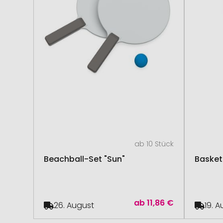
ab 10 Stück
Beachball-Set "Sun"
Basket
ab
11,86 €
26. August
19. 