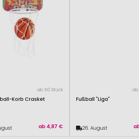
ab 50 Stück
ab 
ball-Korb Crasket
Fußball "Liga"
ab
4,87 €
a
August
26. August