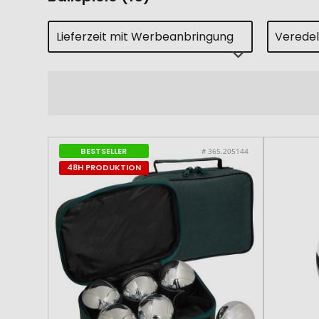
Lieferzeit mit Werbeanbringung
Verede
BESTSELLER
# 365.205144
48H PRODUKTION