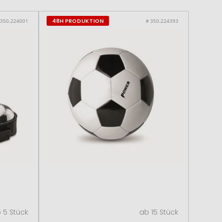
48H PRODUKTION
 350.224001
# 350.224393
 5 Stück
ab 15 Stück