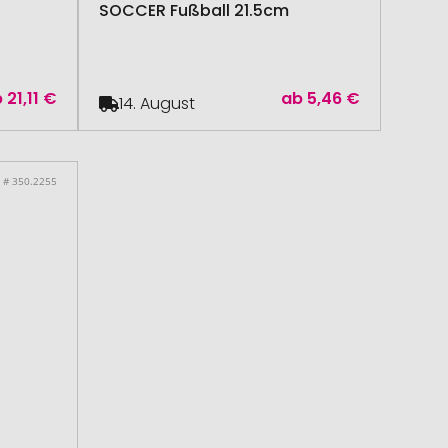
SOCCER Fußball 21.5cm
b
21,11 €
ab
5,46 €
14. August
# 350.2255