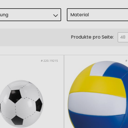
lung
Material
Produkte pro Seite:
48
# 220.19215
#