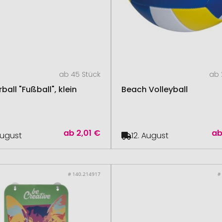
ab 45 Stück
ab 
all "Fußball", klein
Beach Volleyball
ab
2,01 €
a
August
12. August
# 140.214917
#