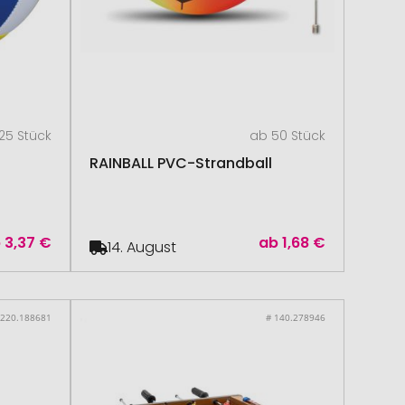
25 Stück
ab 50 Stück
RAINBALL PVC-Strandball
b
3,37 €
ab
1,68 €
14. August
 220.188681
# 140.278946