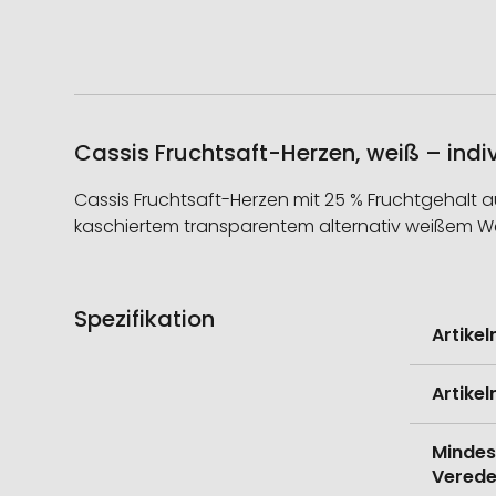
Cassis Fruchtsaft-Herzen, weiß – indi
Cassis Fruchtsaft-Herzen mit 25 % Fruchtgehalt 
kaschiertem transparentem alternativ weißem W
Spezifikation
Weitere
Artike
Informati
Artike
Mindes
Verede