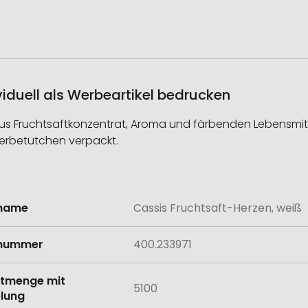
viduell als Werbeartikel bedrucken
aus Fruchtsaftkonzentrat, Aroma und färbenden Lebensmit
erbetütchen verpackt.
lname
Cassis Fruchtsaft-Herzen, weiß
onen
lnummer
400.233971
tmenge mit
5100
lung