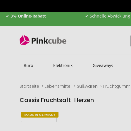
✔
3% Online-Rabatt
✔ Schnelle Abwicklung
Büro
Elektronik
Giveaways
Startseite
Lebensmittel
Süßwaren
Fruchtgumm
Cassis Fruchtsaft-Herzen
Zum
Zum
MADE IN GERMANY
Ende
Anfang
der
der
Bildgalerie
Bildgalerie