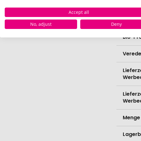
Länge
Accept all
Breite
No, adjust
Deny
Bio-Pr
Verede
Lieferz
Werbe
Lieferz
Werbe
Menge 
Lagerb