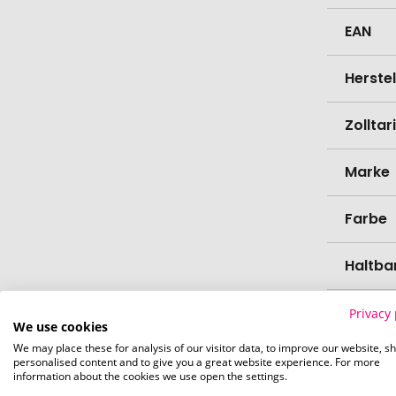
EAN
Herste
Zollta
Marke
Farbe
Haltba
Nährwe
Privacy 
We use cookies
We may place these for analysis of our visitor data, to improve our website, s
Gesch
personalised content and to give you a great website experience. For more
information about the cookies we use open the settings.