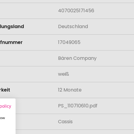
4070025171456
llungsland
Deutschland
rifnummer
17049065
Bären Company
weiß
rkeit
12 Monate
rte
PS_110710610.pdf
policy
how
mack
Cassis