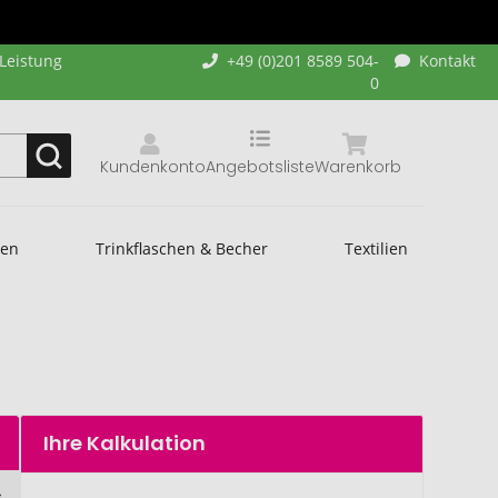
-Leistung
+49 (0)201 8589 504-
Kontakt
0
Kundenkonto
Angebotsliste
Warenkorb
hen
Trinkflaschen & Becher
Textilien
Ihre Kalkulation