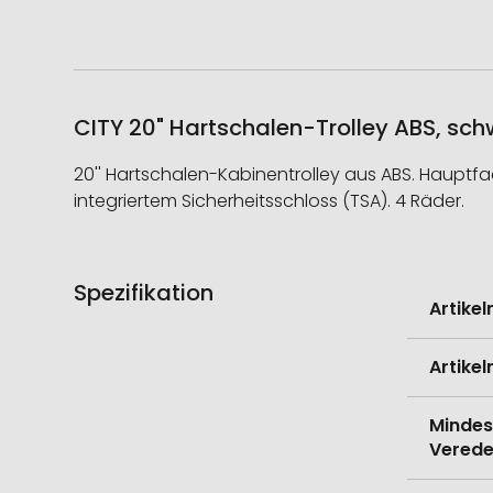
CITY 20" Hartschalen-Trolley ABS, sch
20'' Hartschalen-Kabinentrolley aus ABS. Hauptfa
integriertem Sicherheitsschloss (TSA). 4 Räder.
Spezifikation
Weitere
Artike
Informati
Artike
Mindes
Verede