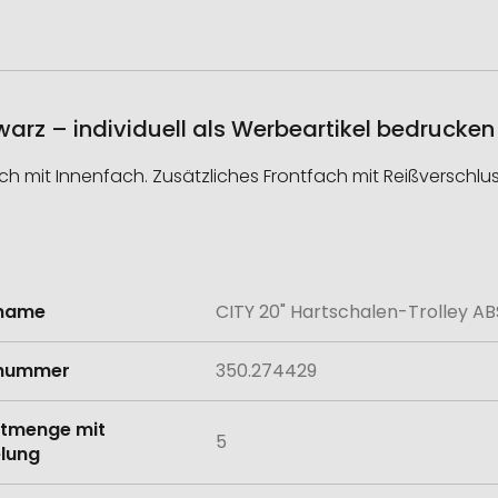
warz – individuell als Werbeartikel bedrucken
ch mit Innenfach. Zusätzliches Frontfach mit Reißverschlus
lname
CITY 20" Hartschalen-Trolley AB
onen
lnummer
350.274429
tmenge mit
5
lung