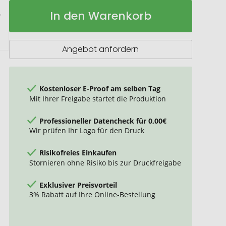
CITY
Auf
In den Warenkorb
20"
Lager
Hartschalen-
Trolley
ABS
Angebot anfordern
Kostenloser E-Proof am selben Tag
Mit Ihrer Freigabe startet die Produktion
Professioneller Datencheck für 0,00€
Wir prüfen Ihr Logo für den Druck
Risikofreies Einkaufen
Stornieren ohne Risiko bis zur Druckfreigabe
Exklusiver Preisvorteil
3% Rabatt auf Ihre Online-Bestellung