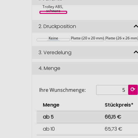
Hartschalen-
Trolley ABS, 
schwarz
2.
Druckposition
Keine
Platte (20 x 20 mm)
Platte (26 x 26 mm
3.
Veredelung
4.
Menge
Ihre Wunschmenge:
Menge
Stückpreis*
ab 5
66,15 €
ab 10
65,73 €