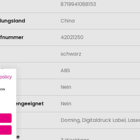
8719941088153
llungsland
China
rifnummer
42021250
schwarz
al
ABS
policy
odukt
Nein
how
schinengeeignet
Nein
lung
Doming, Digitaldruck Label, La
eit ohne