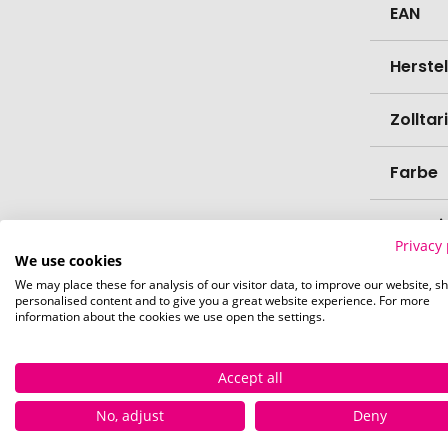
EAN
Herste
Zollta
Farbe
Materi
Privacy 
We use cookies
Bio-Pr
We may place these for analysis of our visitor data, to improve our website, s
personalised content and to give you a great website experience. For more
information about the cookies we use open the settings.
Spülma
Accept all
Verede
No, adjust
Deny
Lieferz