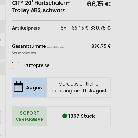
CITY 20" Hartschalen-
66,15 €
Trolley ABS, schwarz
Artikelpreis
5x
66,15 €
330,75 €
)
Gesamtsumme
330,75 €
exkl. MwSt. zzgl.
Versandkosten
Bruttopreise
Voraussichtliche
11
August
Lieferung am
11. August
SOFORT
1857 Stück
VERFÜGBAR