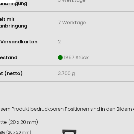
3 Werktage
anbringung
eit mit
7 Werktage
anbringung
Versandkarton
2
estand
1857 Stück
t (netto)
3,700 g
esem Produkt bedruckbaren Positionen sind in den Bildern 
atte (20 x 20 mm)