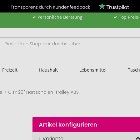
✔ Persönliche Beratung
✔ Top Preis
Freizeit
Haushalt
Lebensmittel
Tasc
ys
CITY 20" Hartschalen-Trolley ABS
Artikel konfigurieren
1.
Variante
CITY 20" 