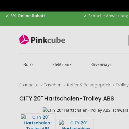
✔
3% Online-Rabatt
✔ Schnelle Abwicklung
Büro
Elektronik
Giveaways
Startseite
Taschen
Koffer & Reisegepäck
Trolle
CITY 20" Hartschalen-Trolley ABS
Zum
Zum
Ende
Anfang
der
der
Bildgalerie
Bildgalerie