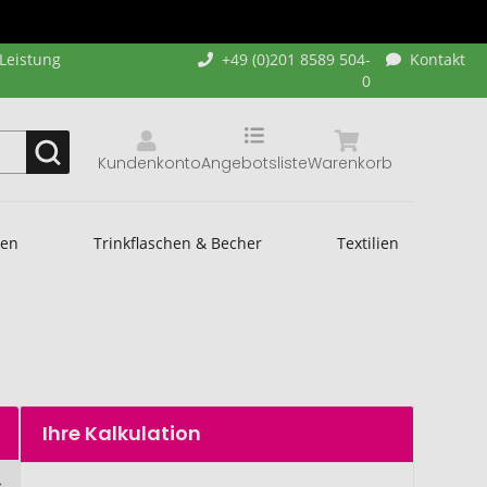
-Leistung
+49 (0)201 8589 504-
Kontakt
0
Kundenkonto
Angebotsliste
Warenkorb
hen
Trinkflaschen & Becher
Textilien
Ihre Kalkulation