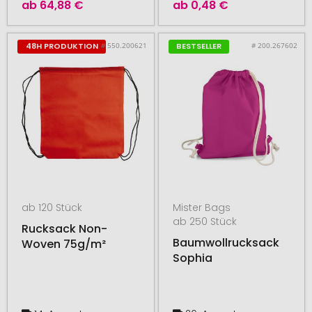
ab
64,88 €
ab
0,48 €
# 550.200621
# 200.267602
48H PRODUKTION
BESTSELLER
ab 120 Stück
Mister Bags
ab 250 Stück
Rucksack Non-
Baumwollrucksack
Woven 75g/m²
Sophia