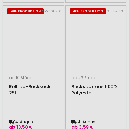
# 550.203910
# 365.2059
48H PRODUKTION
48H PRODUKTION
ab 10 Stück
ab 25 Stück
Rolltop-Rucksack
Rucksack aus 600D
25L
Polyester
14. August
14. August
ab
13,58 €
ab
3,59 €