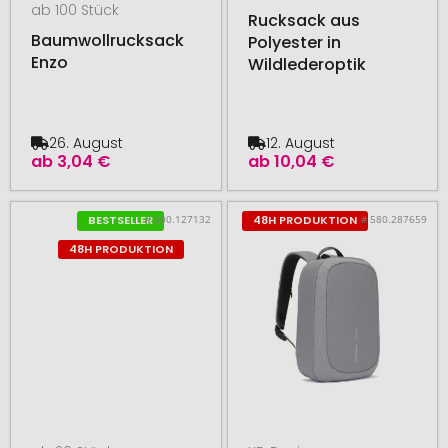
ab 100 Stück
Rucksack aus
Baumwollrucksack
Polyester in
Enzo
Wildlederoptik
26. August
12. August
ab
3,04 €
ab
10,04 €
# 500.127132
# 580.287659
BESTSELLER
48H PRODUKTION
48H PRODUKTION