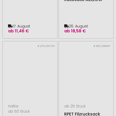
17. August
26. August
ab
11,46 €
ab
18,58 €
# 270.235103
# 365.208007
Halfar
ab 25 Stück
ab 50 Stück
RPET Filzrucksack