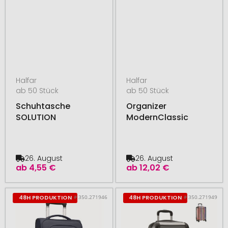
Halfar
Halfar
ab 50 Stück
ab 50 Stück
Schuhtasche
Organizer
SOLUTION
ModernClassic
26. August
26. August
ab
4,55 €
ab
12,02 €
# 350.271946
# 350.271949
48H PRODUKTION
48H PRODUKTION