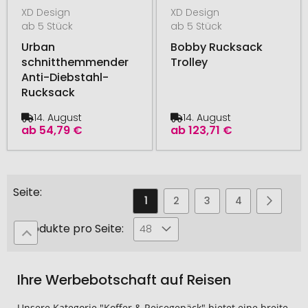
XD Design
XD Design
ab 5 Stück
ab 5 Stück
Urban
Bobby Rucksack
schnitthemmender
Trolley
Anti-Diebstahl-
Rucksack
14. August
14. August
ab
54,79 €
ab
123,71 €
Seite
Sie
Seite
Seite
Seite
Seite
Seite
Weiter
1
2
3
4
5
lesen
Produkte pro Seite:
48
gerade
die
Ihre Werbebotschaft auf Reisen
Seite
Unsere Kategorie "Koffer & Reisegepäck" bietet eine breite