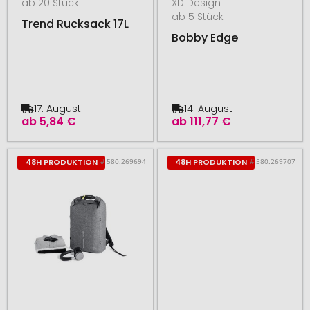
ab 20 Stück
XD Design
ab 5 Stück
Trend Rucksack 17L
Bobby Edge
17. August
14. August
ab
5,84 €
ab
111,77 €
# 580.269694
# 580.269707
48H PRODUKTION
48H PRODUKTION