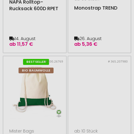
NAPA Rolltop-
Monostrap TREND
Rucksack 600D RPET
14. August
26. August
ab
11,57 €
ab
5,36 €
# 200.26769
# 365.207980
BESTSELLER
BIO BAUMWOLLE
Mister Bags
ab 10 Stück