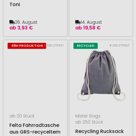
Toni
26. August
14. August
ab
3,93 €
ab
19,58 €
# 500.270331
# 200.270567
48H PRODUKTION
RECYCLED
ab 20 Stück
Mister Bags
ab 250 Stück
Felta Fahrradtasche
Recycling Rucksack
aus GRS-recyceltem