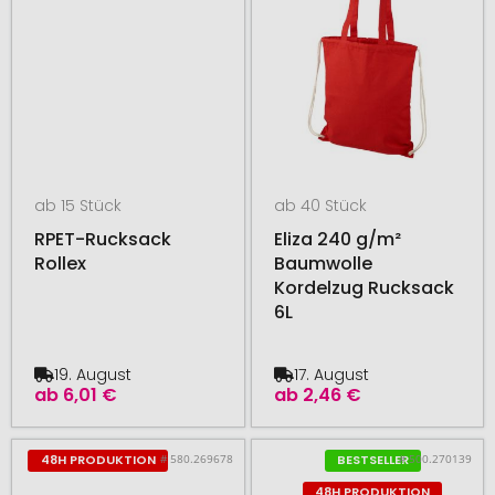
ab 15 Stück
ab 40 Stück
RPET-Rucksack
Eliza 240 g/m²
Rollex
Baumwolle
Kordelzug Rucksack
6L
19. August
17. August
ab
6,01 €
ab
2,46 €
# 580.269678
# 500.270139
48H PRODUKTION
BESTSELLER
48H PRODUKTION