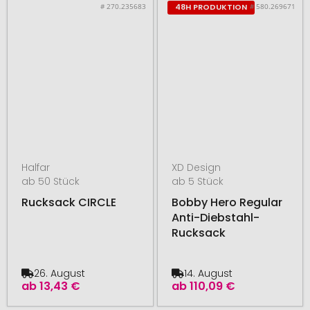
# 270.235683
# 580.269671
48H PRODUKTION
Halfar
XD Design
ab 50 Stück
ab 5 Stück
Rucksack CIRCLE
Bobby Hero Regular
Anti-Diebstahl-
Rucksack
26. August
14. August
ab
13,43 €
ab
110,09 €