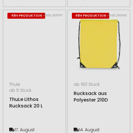
# 500.269787
# 550.200545
48H PRODUKTION
48H PRODUKTION
Thule
ab 150 Stück
ab 5 Stück
Rucksack aus
ThuLe Lithos
Polyester 210D
Rucksack 20 L
17. August
14. August