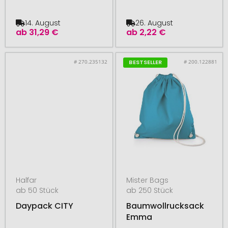
14. August
26. August
ab
31,29 €
ab
2,22 €
# 270.235132
# 200.122881
BESTSELLER
Halfar
Mister Bags
ab 50 Stück
ab 250 Stück
Daypack CITY
Baumwollrucksack
Emma