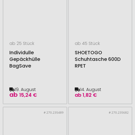
ab 25 Stück
ab 45 Stück
Individulle
SHOETOGO
Gepäckhülle
Schuhtasche 600D
BagSave
RPET
19. August
14. August
ab
15,24 €
ab
1,82 €
# 270.235489
# 270.235682