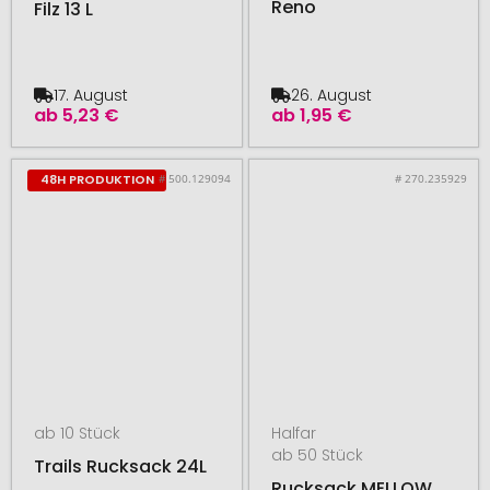
Reno
Filz 13 L
17. August
26. August
ab
5,23 €
ab
1,95 €
# 500.129094
# 270.235929
48H PRODUKTION
ab 10 Stück
Halfar
ab 50 Stück
Trails Rucksack 24L
Rucksack MELLOW