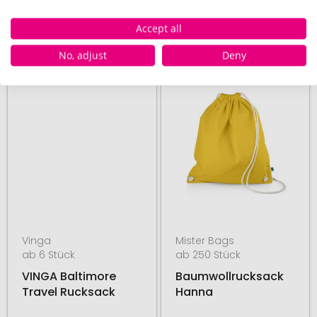
26. August
19. August
Accept all
ab
16,55 €
ab
8,91 €
No, adjust
Deny
# 580.285497
# 200.123026
48H PRODUKTION
FAIRTRADE
BESTSELLER
Vinga
Mister Bags
ab 6 Stück
ab 250 Stück
VINGA Baltimore
Baumwollrucksack
Travel Rucksack
Hanna