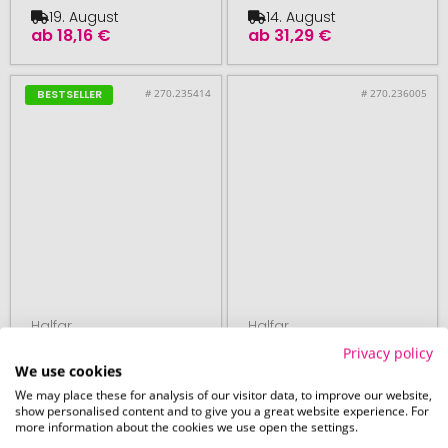
19. August
14. August
ab
18,16 €
ab
31,29 €
# 270.235414
# 270.236005
BESTSELLER
Halfar
Halfar
ab 50 Stück
ab 50 Stück
Privacy policy
We use cookies
Rucksack STEP L
Rucksack BASIC
We may place these for analysis of our visitor data, to improve our website,
show personalised content and to give you a great website experience. For
more information about the cookies we use open the settings.