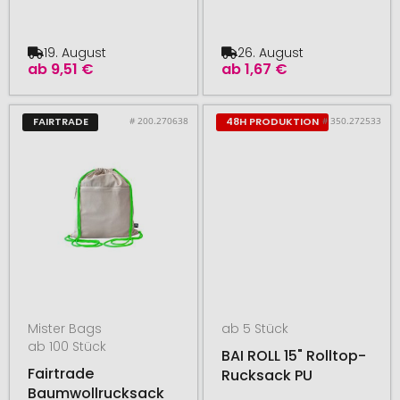
19. August
26. August
ab
9,51 €
ab
1,67 €
# 200.270638
# 350.272533
FAIRTRADE
48H PRODUKTION
Mister Bags
ab 5 Stück
ab 100 Stück
BAI ROLL 15" Rolltop-
Fairtrade
Rucksack PU
Baumwollrucksack