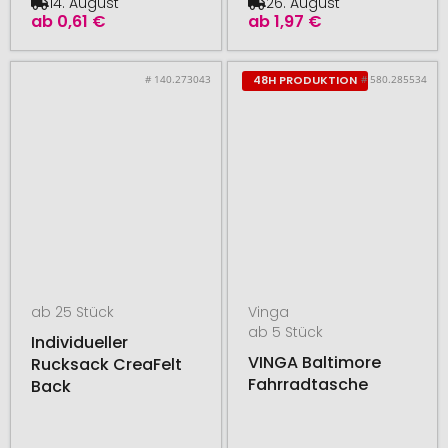
14. August
26. August
ab
0,61 €
ab
1,97 €
# 140.273043
# 580.285534
48H PRODUKTION
ab 25 Stück
Vinga
ab 5 Stück
Individueller
VINGA Baltimore
Rucksack CreaFelt
Fahrradtasche
Back