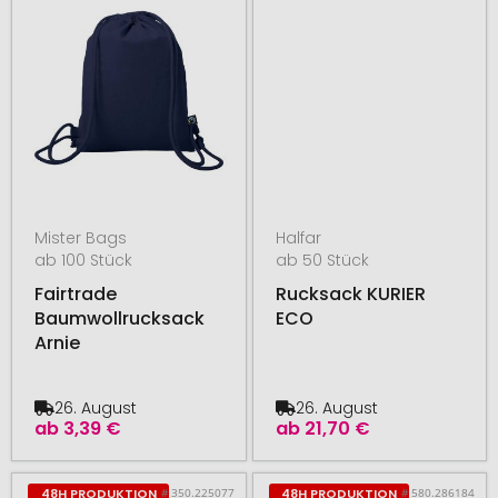
Mister Bags
Halfar
ab 100 Stück
ab 50 Stück
Fairtrade
Rucksack KURIER
Baumwollrucksack
ECO
Arnie
26. August
26. August
ab
3,39 €
ab
21,70 €
# 350.225077
# 580.286184
48H PRODUKTION
48H PRODUKTION