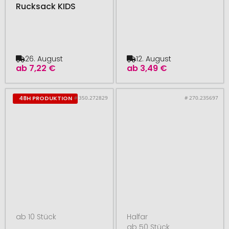
Rucksack KIDS
26. August
12. August
ab
7,22 €
ab
3,49 €
# 350.272829
# 270.235697
48H PRODUKTION
ab 10 Stück
Halfar
ab 50 Stück