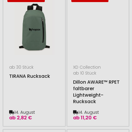
ab 30 Stück
XD Collection
ab 10 Stück
TIRANA Rucksack
Dillon AWARE™ RPET
faltbarer
Lightweight-
Rucksack
14. August
14. August
ab
2,82 €
ab
11,20 €