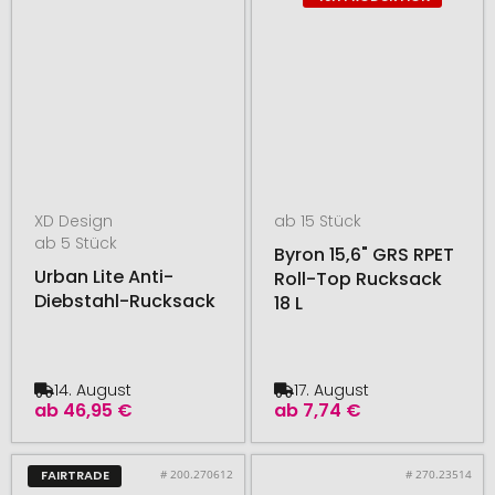
XD Design
ab 15 Stück
ab 5 Stück
Byron 15,6" GRS RPET
Urban Lite Anti-
Roll-Top Rucksack
Diebstahl-Rucksack
18 L
14. August
17. August
ab
46,95 €
ab
7,74 €
# 200.270612
# 270.23514
FAIRTRADE