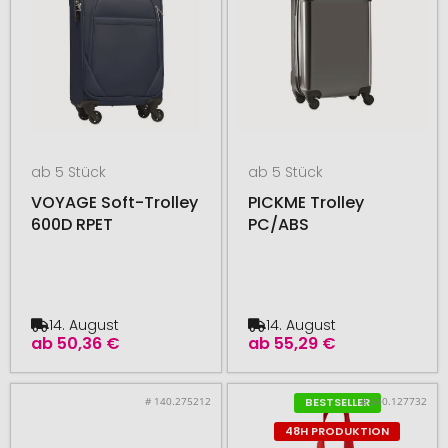
ab 5 Stück
ab 5 Stück
VOYAGE Soft-Trolley
PICKME Trolley
600D RPET
PC/ABS
14. August
14. August
ab
50,36 €
ab
55,29 €
# 140.275212
# 500.127732
BESTSELLER
48H PRODUKTION