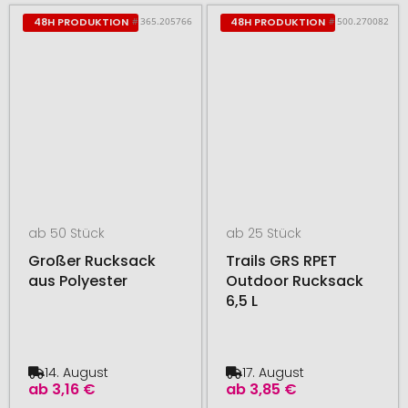
# 365.205766
# 500.270082
48H PRODUKTION
48H PRODUKTION
ab 50 Stück
ab 25 Stück
Großer Rucksack
Trails GRS RPET
aus Polyester
Outdoor Rucksack
6,5 L
14. August
17. August
ab
3,16 €
ab
3,85 €