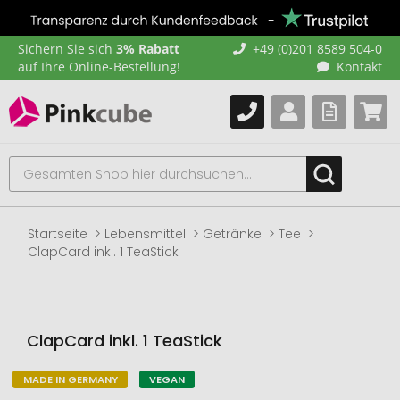
Sichern Sie sich
3% Rabatt
+49 (0)201 8589 504-0
auf Ihre Online-Bestellung!
Kontakt
Startseite
Lebensmittel
Getränke
Tee
ClapCard inkl. 1 TeaStick
ClapCard inkl. 1 TeaStick
MADE IN GERMANY
VEGAN
Zum