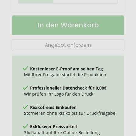
ClapCard
Auf
In den Warenkorb
inkl.
Lager
1
TeaStick
Angebot anfordern
Kostenloser E-Proof am selben Tag
Mit Ihrer Freigabe startet die Produktion
Professioneller Datencheck für 0,00€
Wir prüfen Ihr Logo für den Druck
Risikofreies Einkaufen
Stornieren ohne Risiko bis zur Druckfreigabe
Exklusiver Preisvorteil
3% Rabatt auf Ihre Online-Bestellung