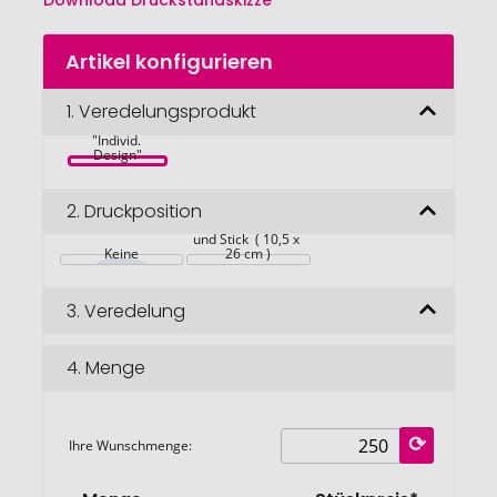
Download Druckstandskizze
Zum
Artikel konfigurieren
Anfang
der
Bildgalerie
1.
Veredelungsprodukt
ClapCard inkl. 1 
TeaStick 
springen
"Individ. 
Design"
2.
Druckposition
Karte beidseitig 
und Stick  ( 10,5 x 
Keine
26 cm )
3.
Veredelung
4.
Menge
Ihre Wunschmenge: