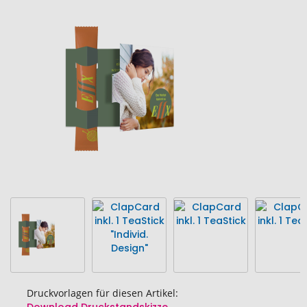
Ende
der
Bildgalerie
springen
Druckvorlagen für diesen Artikel: