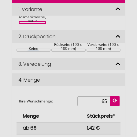
der
Bildgalerie
1.
Variante
Corbum 
springen
Kosmetiktasche, 
natur
2.
Druckposition
Rückseite (190 x 
Vorderseite (190 x 
Keine
100 mm)
100 mm)
3.
Veredelung
4.
Menge
Ihre Wunschmenge:
Menge
Stückpreis*
ab 65
1,42 €