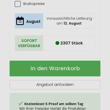
Bruttopreise
Voraussichtliche Lieferung
12
August
am
12. August
SOFORT
2307 Stück
VERFÜGBAR
Corbum
Auf
In den Warenkorb
Kosmetiktasche
Lager
Angebot anfordern
Kostenloser E-Proof am selben Tag
Mit Ihrer Freigabe startet die Produktion