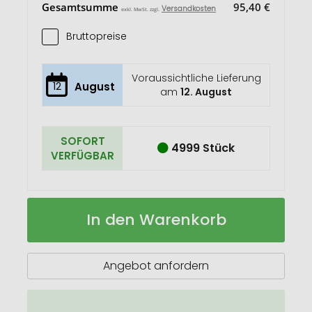
Gesamtsumme
95,40 €
Versandkosten
exkl. MwSt. zzgl.
Bruttopreise
Voraussichtliche Lieferung
12
August
am
12. August
SOFORT
4999 Stück
VERFÜGBAR
Cosli
Auf
In den Warenkorb
Stiftetasche
Lager
Angebot anfordern