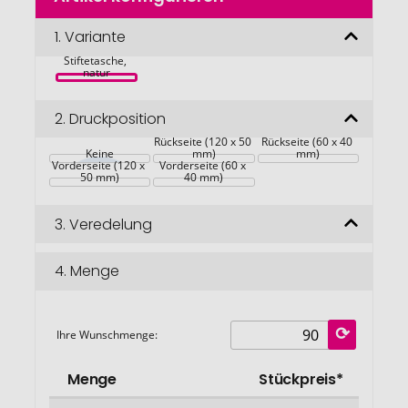
der
Bildgalerie
1.
Variante
Cosli 
springen
Stiftetasche, 
natur
2.
Druckposition
Rückseite (120 x 50 
Rückseite (60 x 40 
Keine
mm)
mm)
Vorderseite (120 x 
Vorderseite (60 x 
50 mm)
40 mm)
3.
Veredelung
4.
Menge
Ihre Wunschmenge:
Menge
Stückpreis*