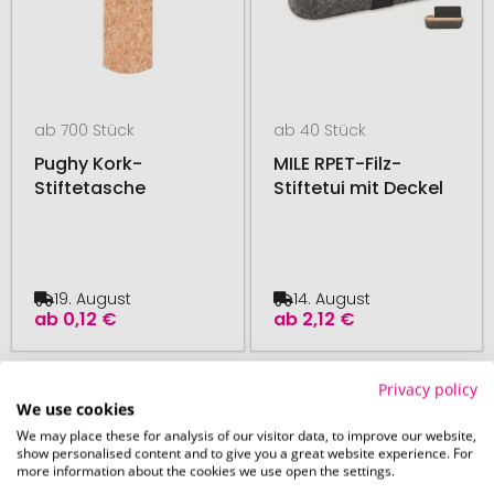
ab 700 Stück
ab 40 Stück
Pughy Kork-
MILE RPET-Filz-
Stiftetasche
Stiftetui mit Deckel
19. August
14. August
ab
0,12 €
ab
2,12 €
# 365.207078
# 350.225459
48H PRODUKTION
48H PRODUKTION
Privacy policy
We use cookies
We may place these for analysis of our visitor data, to improve our website,
show personalised content and to give you a great website experience. For
more information about the cookies we use open the settings.