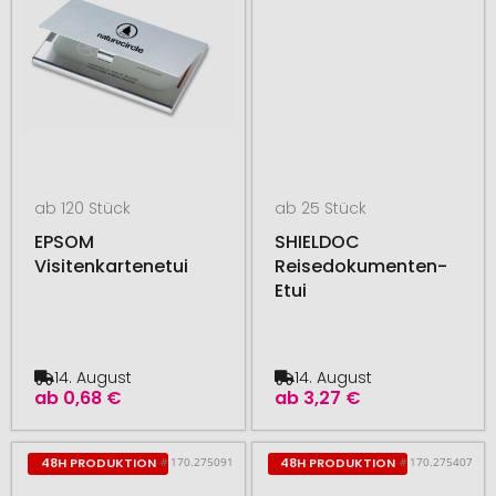
ab 120 Stück
ab 25 Stück
EPSOM
SHIELDOC
Visitenkartenetui
Reisedokumenten-
Etui
14. August
14. August
ab
0,68 €
ab
3,27 €
# 170.275091
# 170.275407
48H PRODUKTION
48H PRODUKTION