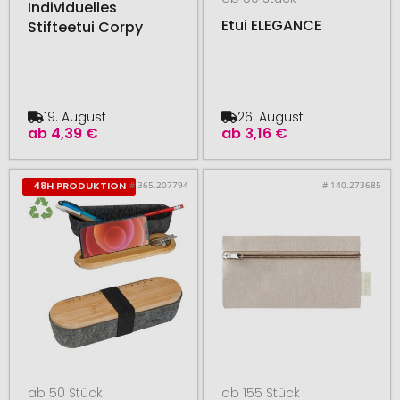
Individuelles
Etui ELEGANCE
Stifteetui Corpy
19. August
26. August
ab
4,39 €
ab
3,16 €
# 365.207794
# 140.273685
48H PRODUKTION
ab 50 Stück
ab 155 Stück