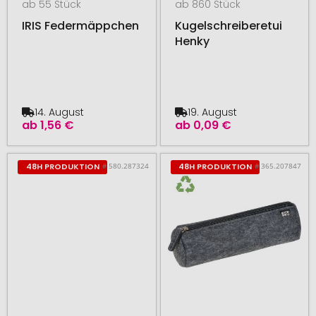
ab 55 Stück
ab 860 Stück
IRIS Federmäppchen
Kugelschreiberetui
Henky
14. August
19. August
ab
1,56 €
ab
0,09 €
# 580.287324
# 365.207847
48H PRODUKTION
48H PRODUKTION