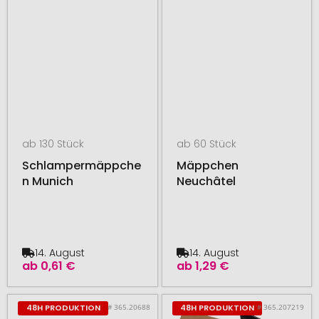
ab 130 Stück
ab 60 Stück
Schlampermäppche
Mäppchen
n Munich
Neuchâtel
14. August
14. August
ab
0,61 €
ab
1,29 €
# 365.20688
# 365.207219
48H PRODUKTION
48H PRODUKTION