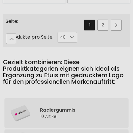
Seite
Sie
Seite
Seite
Seite
Weiter
1
2
3
lesen
Produkte pro Seite:
48
gerade
die
Seite
Gezielt kombinieren: Diese
Produktkategorien eignen sich ideal als
Ergänzung zu Etuis mit gedrucktem Logo
für den professionellen Markenauftritt:
Radiergummis
10 Artikel