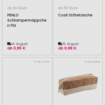
ab 90 Stück
ab 90 Stück
PENLO
Cosli Stiftetasche
Schlampermäppche
n Filz
14. August
19. August
ab
0,95 €
ab
0,98 €
# 140.219474
# 140.274304