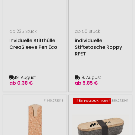
ab 235 Stück
ab 50 Stück
Inviduelle Stifthülle
individuelle
CreaSleeve Pen Eco
Stiftetasche Roppy
RPET
19. August
19. August
ab
0,38 €
ab
5,85 €
# 140.273313
# 350.272341
48H PRODUKTION