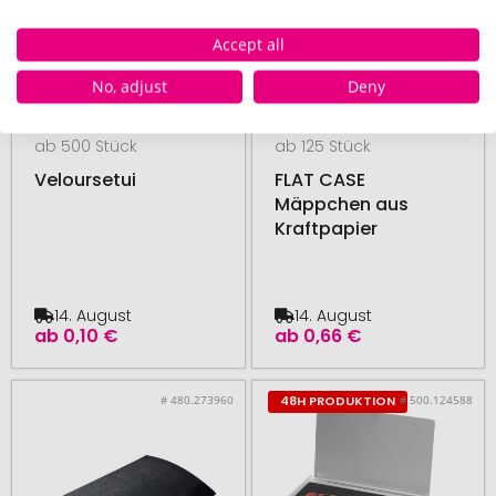
Accept all
No, adjust
Deny
ab 500 Stück
ab 125 Stück
Veloursetui
FLAT CASE
Mäppchen aus
Kraftpapier
14. August
14. August
ab
0,10 €
ab
0,66 €
# 480.273960
# 500.124588
48H PRODUKTION