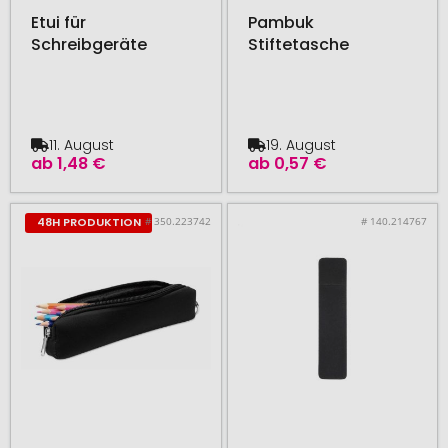
Etui für
Pambuk
Schreibgeräte
Stiftetasche
11. August
19. August
ab
1,48 €
ab
0,57 €
# 350.223742
# 140.214767
48H PRODUKTION