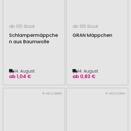
ab 100 Stück
ab 100 Stück
Schlampermäppche
GRAN Mäppchen
n aus Baumwolle
14. August
14. August
ab
1,04 €
ab
0,83 €
# 140.214868
# 140.272964