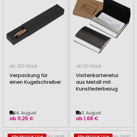
ab 250 Stück
ab 50 Stück
Verpackung für
Visitenkartenetui
einen Kugelschreiber
aus Metall mit
Kunstlederbezug
14. August
11. August
ab
0,25 €
ab
1,68 €
# 365.206088
# 365.206087
48H PRODUKTION
48H PRODUKTION