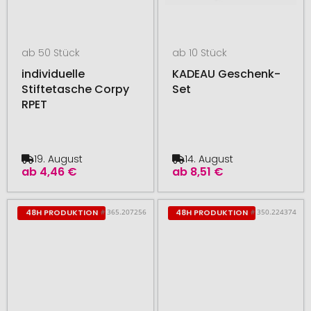
ab 50 Stück
ab 10 Stück
individuelle
KADEAU Geschenk-
Stiftetasche Corpy
Set
RPET
19. August
14. August
ab
4,46 €
ab
8,51 €
# 365.207256
# 350.224374
48H PRODUKTION
48H PRODUKTION