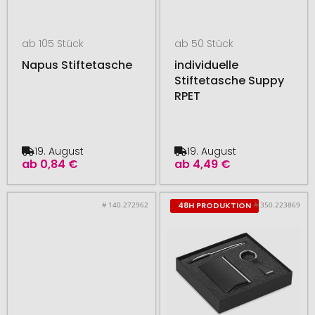
ab 105 Stück
ab 50 Stück
Napus Stiftetasche
individuelle
Stiftetasche Suppy
RPET
19. August
19. August
ab
0,84 €
ab
4,49 €
# 140.272962
# 350.223869
48H PRODUKTION