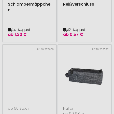
Schlampermäppche
Reißverschluss
n
14. August
12. August
ab
1,23 €
ab
0,57 €
# 140.275600
# 270.235522
ab 50 Stück
Halfar
ab 50 Stück