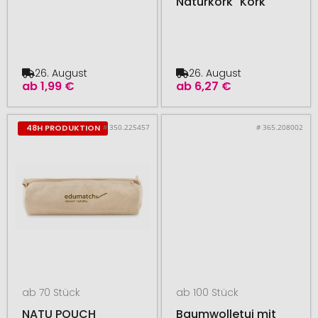
Naturkork "Kork"
26. August
26. August
ab
1,99 €
ab
6,27 €
# 350.225457
# 365.208002
48H PRODUKTION
ab 70 Stück
ab 100 Stück
NATU POUCH
Baumwolletui mit