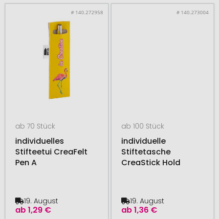
# 140.272958
# 140.273004
ab 70 Stück
ab 100 Stück
individuelles
individuelle
Stifteetui CreaFelt
Stiftetasche
Pen A
CreaStick Hold
19. August
19. August
ab
1,29 €
ab
1,36 €