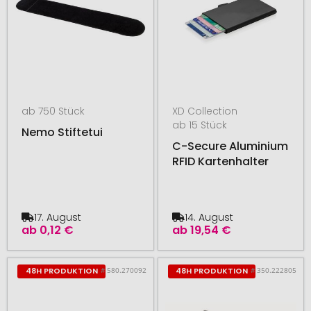
ab 750 Stück
XD Collection
ab 15 Stück
Nemo Stiftetui
C-Secure Aluminium
RFID Kartenhalter
17. August
14. August
ab
0,12 €
ab
19,54 €
# 580.270092
# 350.222805
48H PRODUKTION
48H PRODUKTION