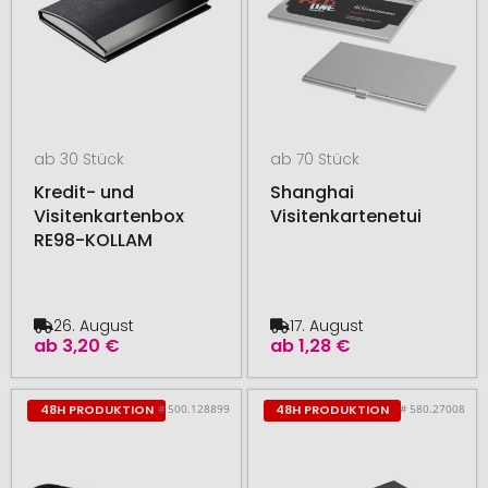
ab 30 Stück
ab 70 Stück
Kredit- und
Shanghai
Visitenkartenbox
Visitenkartenetui
RE98-KOLLAM
26. August
17. August
ab
3,20 €
ab
1,28 €
# 500.128899
# 580.27008
48H PRODUKTION
48H PRODUKTION