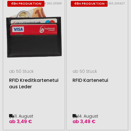
# 365.20589
# 365.205427
48H PRODUKTION
48H PRODUKTION
ab 50 Stück
ab 50 Stück
RFID Kreditkartenetui
RFID Kartenetui
aus Leder
11. August
14. August
ab
3,49 €
ab
3,49 €