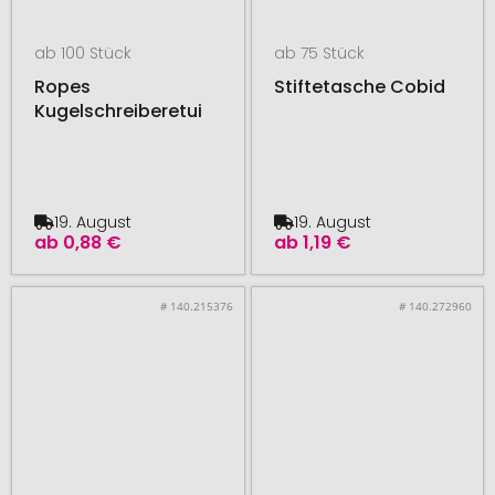
ab 100 Stück
ab 75 Stück
Ropes
Stiftetasche Cobid
Kugelschreiberetui
19. August
19. August
ab
0,88 €
ab
1,19 €
# 140.215376
# 140.272960