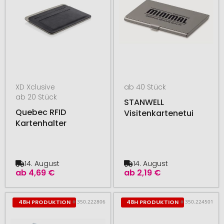
XD Xclusive
ab 40 Stück
ab 20 Stück
STANWELL
Quebec RFID
Visitenkartenetui
Kartenhalter
14. August
14. August
ab
4,69 €
ab
2,19 €
# 350.222806
# 350.224501
48H PRODUKTION
48H PRODUKTION