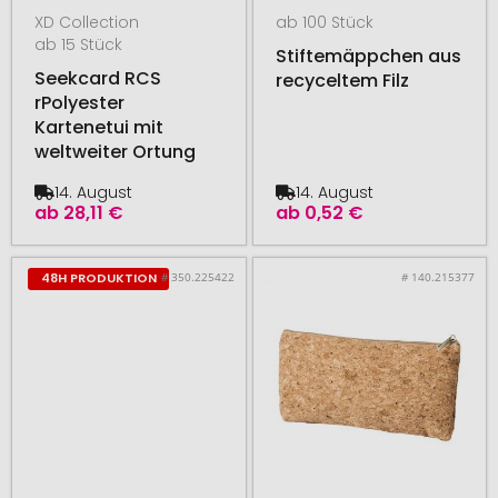
XD Collection
ab 100 Stück
ab 15 Stück
Stiftemäppchen aus
Seekcard RCS
recyceltem Filz
rPolyester
Kartenetui mit
weltweiter Ortung
14. August
14. August
ab
28,11 €
ab
0,52 €
# 350.225422
# 140.215377
48H PRODUKTION