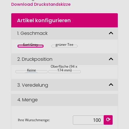
Download Druckstandskizze
Zum
Artikel konfigurieren
Anfang
der
Bildgalerie
1.
Geschmack
springen
Earl Grey
grüner Tee
2.
Druckposition
Komplette 
Oberfläche (94 x 
Keine
174 mm)
3.
Veredelung
4.
Menge
Ihre Wunschmenge: