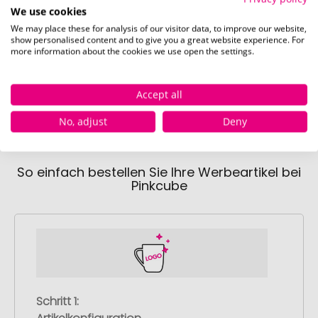
We use cookies
We may place these for analysis of our visitor data, to improve our website,
Verfügbare Farben
show personalised content and to give you a great website experience. For
more information about the cookies we use open the settings.
Earl Grey
grüner Tee
Accept all
No, adjust
Deny
So einfach bestellen Sie Ihre Werbeartikel bei
Pinkcube
Schritt 1: