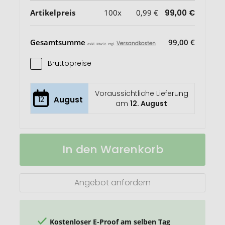
Artikelpreis
100x
0,99 €
99,00 €
Gesamtsumme
99,00 €
Versandkosten
exkl. MwSt. zzgl.
Bruttopreise
Voraussichtliche Lieferung
12
August
am
12. August
CreaTea
Auf
In den Warenkorb
Slim
Lager
Individueller
Teebeutel
Angebot anfordern
Kostenloser E-Proof am selben Tag