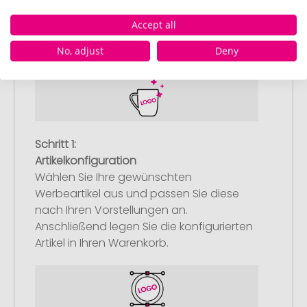
So einfach bestellen Sie Ihre Werbeartikel bei
Accept all
Pinkcube
No, adjust
Deny
Schritt 1:
Artikelkonfiguration
Wählen Sie Ihre gewünschten
Werbeartikel aus und passen Sie diese
nach Ihren Vorstellungen an.
Anschließend legen Sie die konfigurierten
Artikel in Ihren Warenkorb.