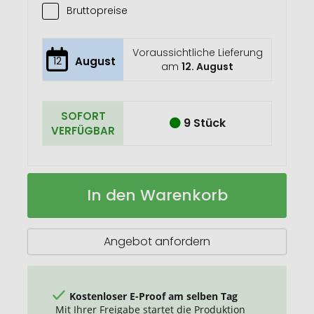
Bruttopreise
Voraussichtliche Lieferung
12
August
am
12. August
SOFORT
9 Stück
VERFÜGBAR
Deiry
Auf
In den Warenkorb
RPET-
Lager
Fahrradrucksack
Angebot anfordern
Kostenloser E-Proof am selben Tag
Mit Ihrer Freigabe startet die Produktion