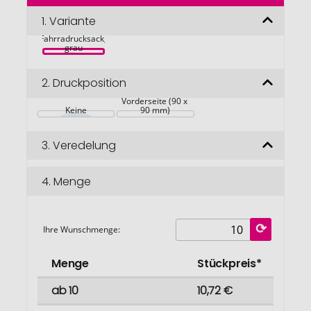
der
Bildgalerie
1.
Variante
Deiry RPET-
springen
Fahrradrucksack, 
grau
2.
Druckposition
Vorderseite (90 x 
Keine
90 mm)
3.
Veredelung
4.
Menge
Ihre Wunschmenge:
Menge
Stückpreis*
ab 10
10,72 €