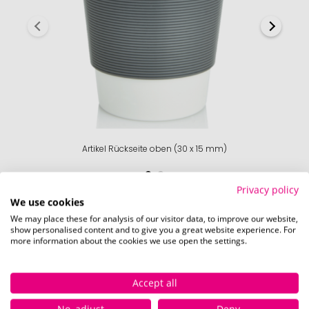
Artikel Rückseite oben (30 x 15 mm)
Privacy policy
We use cookies
We may place these for analysis of our visitor data, to improve our website,
show personalised content and to give you a great website experience. For
Verfügbare Farben
more information about the cookies we use open the settings.
Accept all
Sofor
No, adjust
Deny