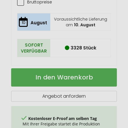
Bruttopreise
Voraussichtliche Lieferung
10
August
am
10. August
SOFORT
3328 Stück
VERFÜGBAR
ECO
Auf
In den Warenkorb
PLA
Lager
Kaffeebecher
Angebot anfordern
Kostenloser E-Proof am selben Tag
Mit Ihrer Freigabe startet die Produktion