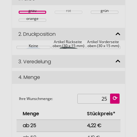
springen
grau
rot
grün
orange
2.
Druckposition
Artikel Rückseite 
Artikel Vorderseite 
Keine
oben (30 x 15 mm)
oben (30 x 15 mm)
3.
Veredelung
4.
Menge
Ihre Wunschmenge:
Menge
Stückpreis*
ab 25
4,22 €