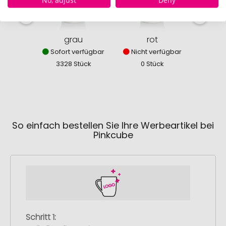
239
grau
rot
Sofort verfügbar
Nicht verfügbar
3328 Stück
0 Stück
So einfach bestellen Sie Ihre Werbeartikel bei
Pinkcube
Schritt 1: