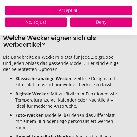
Accept all
Wecker schaffen eine dauerhafte Verbindung zwischen Ihrer
Marke und den alltäglichen Routinen Ihrer Zielgruppe.
No, adjust
Deny
Welche Wecker eignen sich als
Werbeartikel?
Die Bandbreite an Weckern bietet für jede Zielgruppe
und jeden Anlass das passende Modell. Hier sind einige
der beliebtesten Optionen:
Klassische analoge Wecker:
Zeitlose Designs mit
Zifferblatt, das sich individuell bedrucken lässt.
Digitale Wecker:
Mit zusätzlichen Funktionen wie
Temperaturanzeige, Kalender oder Nachtlicht –
ideal für moderne Ansprüche.
Foto-Wecker:
Modelle, bei denen das Zifferblatt
mit einem Bild oder Logo personalisiert werden
kann.
Umweltfreundliche Wecker:
Aus nachhaltigen