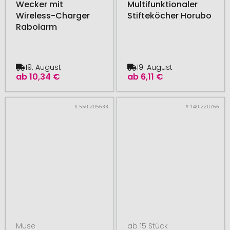
Wecker mit
Multifunktionaler
Wireless-Charger
Stifteköcher Horubo
Rabolarm
19. August
19. August
ab
10,34 €
ab
6,11 €
# 550.205633
# 140.220766
Muse
ab 15 Stück