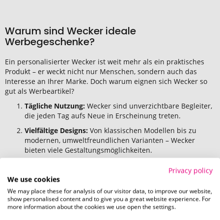
Warum sind Wecker ideale
Werbegeschenke?
Ein personalisierter Wecker ist weit mehr als ein praktisches
Produkt – er weckt nicht nur Menschen, sondern auch das
Interesse an Ihrer Marke. Doch warum eignen sich Wecker so
gut als Werbeartikel?
Tägliche Nutzung:
Wecker sind unverzichtbare Begleiter,
die jeden Tag aufs Neue in Erscheinung treten.
Vielfältige Designs:
Von klassischen Modellen bis zu
modernen, umweltfreundlichen Varianten – Wecker
bieten viele Gestaltungsmöglichkeiten.
Emotionale Bindung:
Als Geschenk sind Wecker ein
Privacy policy
Zeichen von Wertschätzung und bleiben lange im Besitz
We use cookies
des Empfängers.
We may place these for analysis of our visitor data, to improve our website,
Flexibilität:
Ob als Streuartikel, hochwertiges
show personalised content and to give you a great website experience. For
more information about the cookies we use open the settings.
Kundengeschenk oder gezielte Werbung – Wecker
passen zu vielen Anlässen.