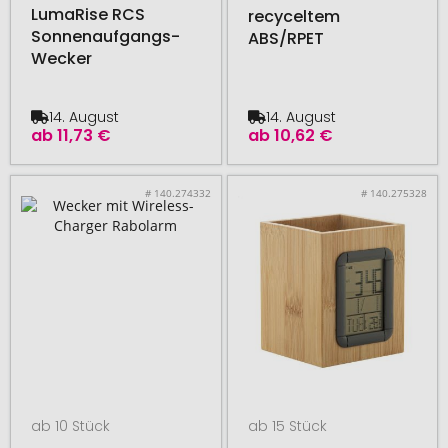
LumaRise RCS
recyceltem
Sonnenaufgangs-
ABS/RPET
Wecker
14. August
14. August
ab
11,73 €
ab
10,62 €
# 140.274332
# 140.275328
ab 10 Stück
ab 15 Stück