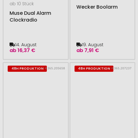
ab 10 Stück
Wecker Boolarm
Muse Dual Alarm
Clockradio
14. August
19. August
ab
16,37 €
ab
7,91 €
# 365.205658
# 365.207237
48H PRODUKTION
48H PRODUKTION