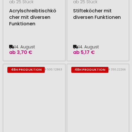
ab 25 Stück
ab 25 Stück
Acrylschreibtischkö
Stifteköcher mit
cher mit diversen
diversen Funktionen
Funktionen
14. August
14. August
ab
3,70 €
ab
5,17 €
# 500.12863
# 350.22266
48H PRODUKTION
48H PRODUKTION