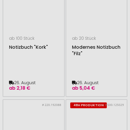
ab 100 Stück
ab 20 Stück
Notizbuch "Kork"
Modernes Notizbuch
"Filz"
26. August
26. August
ab
2,18 €
ab
5,04 €
# 220.192088
# 500.125029
48H PRODUKTION