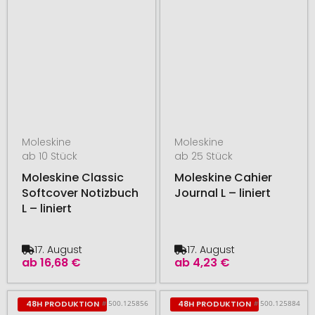
Moleskine
Moleskine
ab 10 Stück
ab 25 Stück
Moleskine Classic
Moleskine Cahier
Softcover Notizbuch
Journal L – liniert
L – liniert
17. August
17. August
ab
16,68 €
ab
4,23 €
# 500.125856
# 500.125884
48H PRODUKTION
48H PRODUKTION