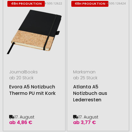
# 500.12622
# 500.126424
48H PRODUKTION
48H PRODUKTION
JournalBooks
Marksman
ab 20 Stück
ab 25 Stück
Evora A5 Notizbuch
Atlanta A5
Thermo PU mit Kork
Notizbuch aus
Lederresten
17. August
17. August
ab
4,86 €
ab
3,77 €