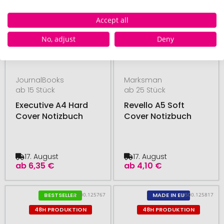
Accept all
No, adjust
Deny
JournalBooks
Marksman
ab 15 Stück
ab 25 Stück
Executive A4 Hard
Revello A5 Soft
Cover Notizbuch
Cover Notizbuch
17. August
17. August
ab
6,35 €
ab
4,10 €
# 500.125767
# 500.125817
BESTSELLER
MADE IN EU
48H PRODUKTION
48H PRODUKTION