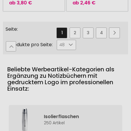
ab
3,80 €
ab
2,46 €
Seite
Sie
Seite
Seite
Seite
Seite
Seite
Weiter
1
2
3
4
5
lesen
Produkte pro Seite:
48
gerade
die
Seite
Beliebte Werbeartikel-Kategorien als
Ergänzung zu Notizbüchern mit
gedrucktem Logo im professionellen
Einsatz:
Isolierflaschen
250 Artikel