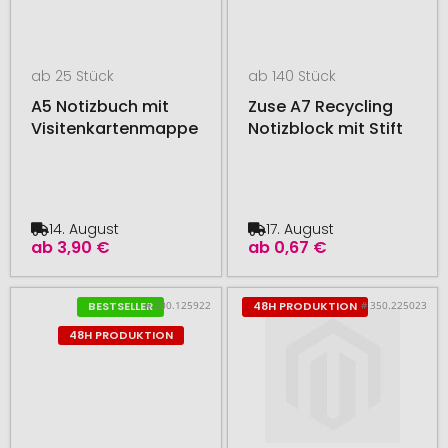
ab 25 Stück
ab 140 Stück
A5 Notizbuch mit
Zuse A7 Recycling
Visitenkartenmappe
Notizblock mit Stift
14. August
17. August
ab
3,90 €
ab
0,67 €
# 500.125922
# 350.225023
BESTSELLER
48H PRODUKTION
48H PRODUKTION