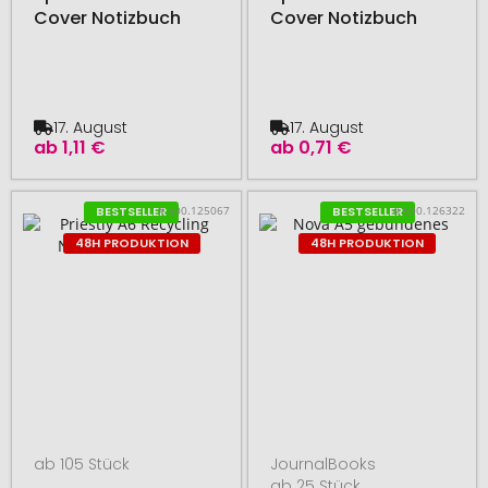
Cover Notizbuch
Cover Notizbuch
17. August
17. August
ab
1,11 €
ab
0,71 €
# 500.125067
# 500.126322
BESTSELLER
BESTSELLER
48H PRODUKTION
48H PRODUKTION
ab 105 Stück
JournalBooks
ab 25 Stück