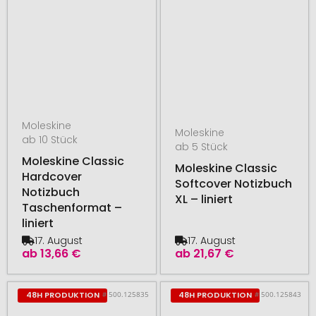
Moleskine
Moleskine
ab 10 Stück
ab 5 Stück
Moleskine Classic
Moleskine Classic
Hardcover
Softcover Notizbuch
Notizbuch
XL – liniert
Taschenformat –
liniert
17. August
17. August
ab
13,66 €
ab
21,67 €
# 500.125835
# 500.125843
48H PRODUKTION
48H PRODUKTION