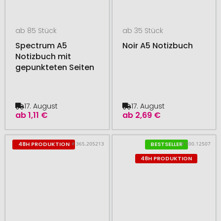
ab 85 Stück
ab 35 Stück
Spectrum A5
Noir A5 Notizbuch
Notizbuch mit
gepunkteten Seiten
17. August
17. August
ab
1,11 €
ab
2,69 €
# 365.205213
# 500.12507
48H PRODUKTION
BESTSELLER
48H PRODUKTION