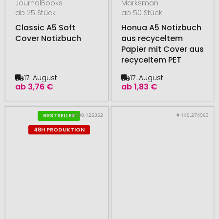
JournalBooks
Marksman
ab 25 Stück
ab 50 Stück
Classic A5 Soft
Honua A5 Notizbuch
Cover Notizbuch
aus recyceltem
Papier mit Cover aus
recyceltem PET
17. August
17. August
ab
3,76 €
ab
1,83 €
# 500.125352
# 140.274963
BESTSELLER
48H PRODUKTION