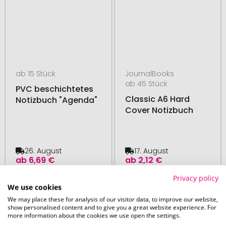
ab 15 Stück
JournalBooks
ab 45 Stück
PVC beschichtetes
Classic A6 Hard
Notizbuch "Agenda"
Cover Notizbuch
26. August
17. August
ab
6,69 €
ab
2,12 €
Privacy policy
We use cookies
# 500.125062
# 500.125671
48H PRODUKTION
48H PRODUKTION
We may place these for analysis of our visitor data, to improve our website,
show personalised content and to give you a great website experience. For
more information about the cookies we use open the settings.