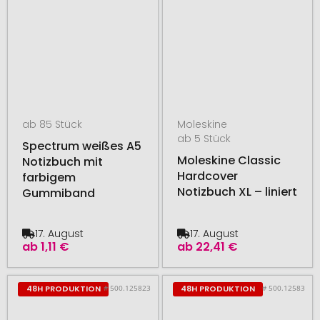
ab 85 Stück
Moleskine
ab 5 Stück
Spectrum weißes A5
Moleskine Classic
Notizbuch mit
Hardcover
farbigem
Notizbuch XL – liniert
Gummiband
17. August
17. August
ab
1,11 €
ab
22,41 €
# 500.125823
# 500.12583
48H PRODUKTION
48H PRODUKTION