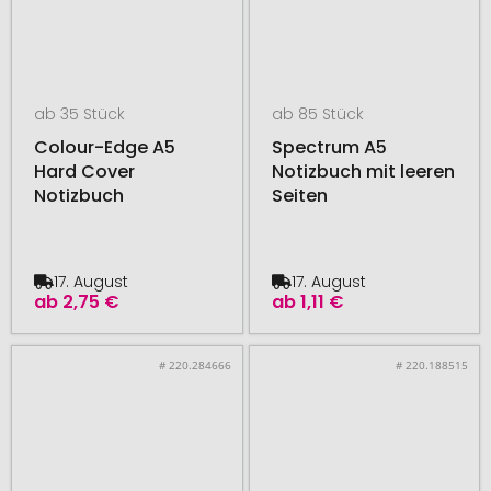
ab 35 Stück
ab 85 Stück
Colour-Edge A5
Spectrum A5
Hard Cover
Notizbuch mit leeren
Notizbuch
Seiten
17. August
17. August
ab
2,75 €
ab
1,11 €
# 220.284666
# 220.188515