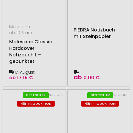
Moleskine
PIEDRA Notizbuch
ab 10 Stück
mit Steinpapier
Moleskine Classic
Hardcover
Notizbuch L –
gepunktet
17. August
ab
ab
17,15 €
0,00 €
# 500.125515
# 500.125687
BESTSELLER
BESTSELLER
48H PRODUKTION
48H PRODUKTION