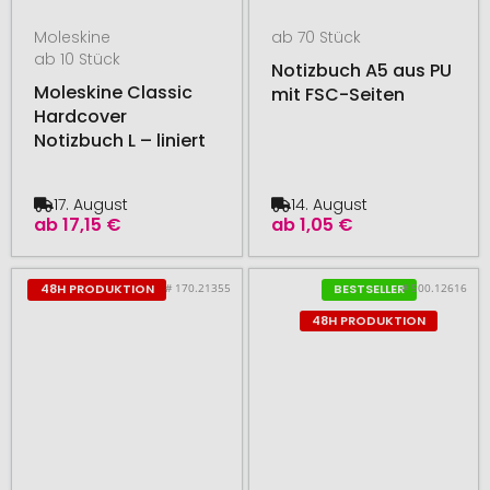
Moleskine
ab 70 Stück
ab 10 Stück
Notizbuch A5 aus PU
Moleskine Classic
mit FSC-Seiten
Hardcover
Notizbuch L – liniert
17. August
14. August
ab
17,15 €
ab
1,05 €
# 170.21355
# 500.12616
48H PRODUKTION
BESTSELLER
48H PRODUKTION