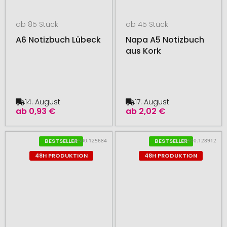
ab 85 Stück
ab 45 Stück
A6 Notizbuch Lübeck
Napa A5 Notizbuch
aus Kork
14. August
17. August
ab
0,93 €
ab
2,02 €
# 500.125684
# 500.128912
BESTSELLER
BESTSELLER
48H PRODUKTION
48H PRODUKTION