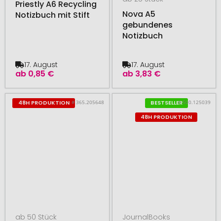
Priestly A6 Recycling
Nova A5
Notizbuch mit Stift
gebundenes
Notizbuch
17. August
17. August
ab
0,85 €
ab
3,83 €
# 365.205648
# 500.125039
48H PRODUKTION
BESTSELLER
48H PRODUKTION
ab 50 Stück
JournalBooks