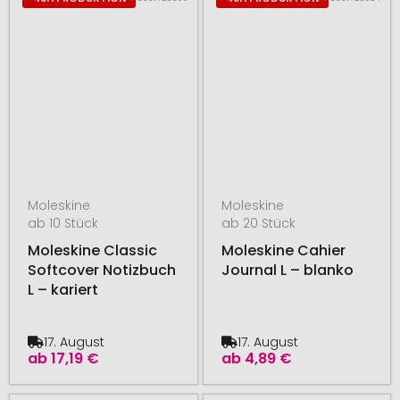
Moleskine
Moleskine
ab 10 Stück
ab 20 Stück
Moleskine Classic
Moleskine Cahier
Softcover Notizbuch
Journal L – blanko
L – kariert
17. August
17. August
ab
17,19 €
ab
4,89 €