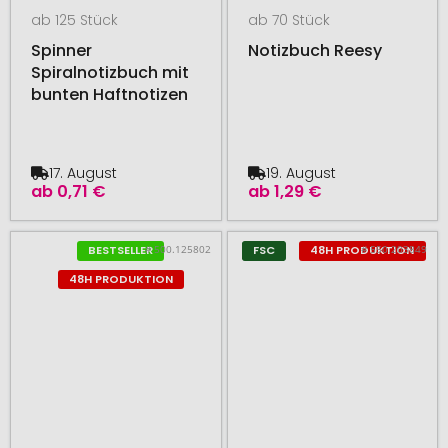
ab 125 Stück
ab 70 Stück
Spinner
Notizbuch Reesy
Spiralnotizbuch mit
bunten Haftnotizen
17. August
19. August
ab
0,71 €
ab
1,29 €
# 500.125802
# 550.203849
BESTSELLER
FSC
48H PRODUKTION
48H PRODUKTION