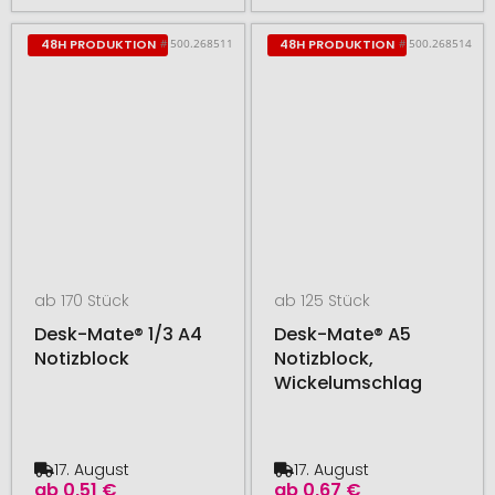
# 500.268511
# 500.268514
48H PRODUKTION
48H PRODUKTION
ab 170 Stück
ab 125 Stück
Desk-Mate® 1/3 A4
Desk-Mate® A5
Notizblock
Notizblock,
Wickelumschlag
17. August
17. August
ab
0,51 €
ab
0,67 €