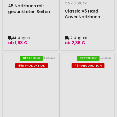
ab 40 Stück
A5 Notizbuch mit
Classic A5 Hard
gepunkteten Seiten
Cover Notizbuch
14. August
17. August
ab
1,68 €
ab
2,36 €
# 500.125428
# 500.268840
BESTSELLER
BESTSELLER
48H PRODUKTION
48H PRODUKTION