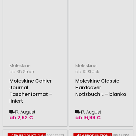
Moleskine
Moleskine
ab 35 Stück
ab 10 Stück
Moleskine Cahier
Moleskine Classic
Journal
Hardcover
Taschenformat –
Notizbuch L – blanko
liniert
17. August
17. August
ab
2,62 €
ab
16,99 €
# 500.125899
# 500.125951
48H PRODUKTION
48H PRODUKTION