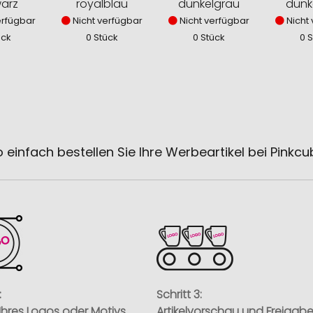
arz
royalblau
dunkelgrau
dunk
erfügbar
Nicht verfügbar
Nicht verfügbar
Nicht 
ück
0 Stück
0 Stück
0 
 einfach bestellen Sie Ihre Werbeartikel bei Pinkc
:
Schritt 3:
Ihres Logos oder Motivs
Artikelvorschau und Freigab