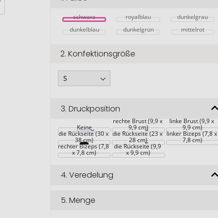
schwarz
royalblau
dunkelgrau
dunkelblau
dunkelgrün
mittelrot
2.
Konfektionsgröße
3.
Druckposition
rechte Brust (9,9 x 
linke Brust (9,9 x 
Großflächig auf 
Keine
Großflächig auf 
9,9 cm)
9,9 cm)
die Rückseite (30 x 
die Rückseite (23 x 
linker Bizeps (7,8 x
38 cm)
Großflächig auf 
28 cm)
7,8 cm)
rechter Bizeps (7,8 
die Rückseite (9,9 
x 7,8 cm)
x 9,9 cm)
4.
Veredelung
5.
Menge