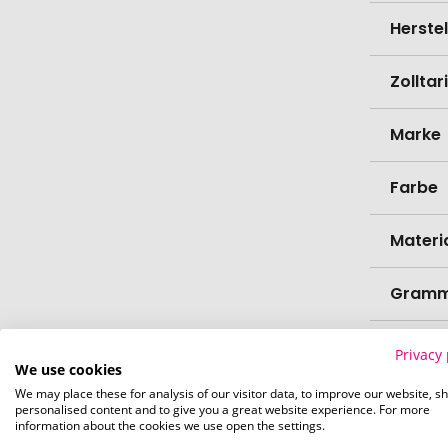
Herste
Zollta
Marke
Farbe
Materi
Gramm
Bio-Pr
Privacy 
We use cookies
We may place these for analysis of our visitor data, to improve our website, s
Konfek
personalised content and to give you a great website experience. For more
information about the cookies we use open the settings.