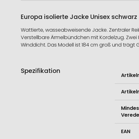
Europa isolierte Jacke Unisex schwarz 
Wattierte, wasseabweisende Jacke. Zentraler Reiß
Verstellbare Ärmelbündchen mit Kordelzug. Zwei 
Winddicht. Das Modell ist 184 cm groß und trägt G
Spezifikation
Weitere
Artike
Informati
Artike
Mindes
Verede
EAN