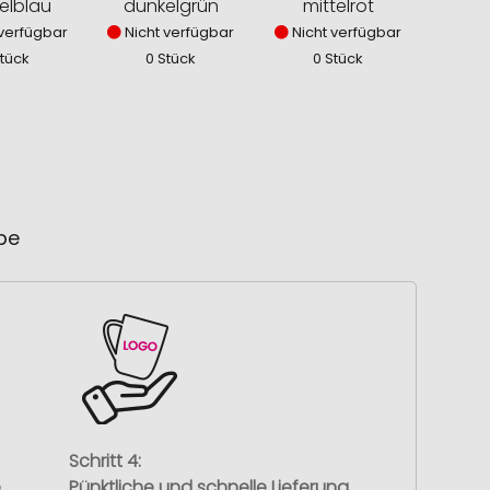
elblau
dunkelgrün
mittelrot
verfügbar
Nicht verfügbar
Nicht verfügbar
Stück
0 Stück
0 Stück
ube
Schritt 4:
e
Pünktliche und schnelle Lieferung