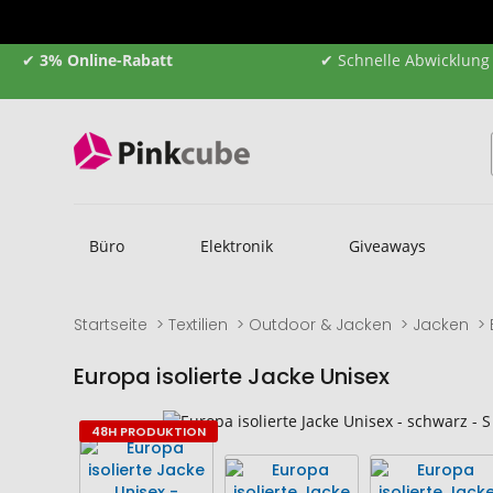
✔
3% Online-Rabatt
✔ Schnelle Abwicklung
Büro
Elektronik
Giveaways
Startseite
Textilien
Outdoor & Jacken
Jacken
Europa isolierte Jacke Unisex
Zum
Zum
48H PRODUKTION
Ende
Anfang
der
der
Bildgalerie
Bildgalerie