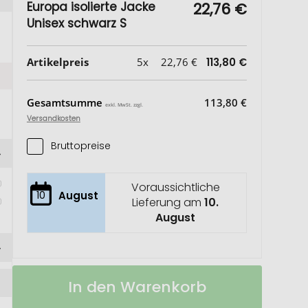
Europa isolierte Jacke
22,76 €
Unisex schwarz S
Artikelpreis
5x
22,76 €
113,80 €
Gesamtsumme
113,80 €
exkl. MwSt. zzgl.
Versandkosten
Bruttopreise
Voraussichtliche
 
10
August
Lieferung am
10.
August
Europa
Auf
In den Warenkorb
isolierte
Lager
Jacke