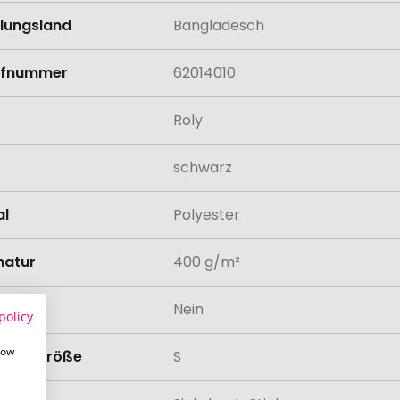
llungsland
Bangladesch
rifnummer
62014010
Roly
schwarz
al
Polyester
atur
400 g/m²
odukt
Nein
policy
how
tionsgröße
S