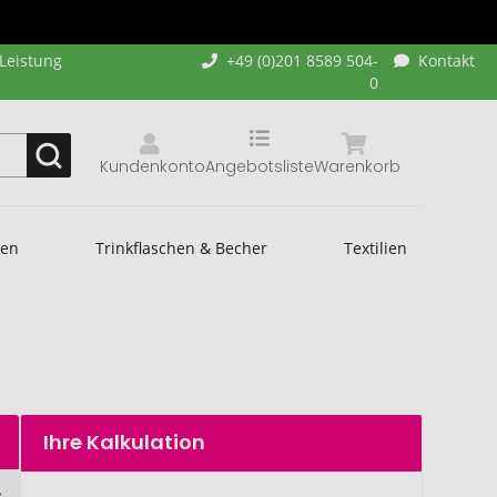
-Leistung
+49 (0)201 8589 504-
Kontakt
0
Kundenkonto
Angebotsliste
Warenkorb
hen
Trinkflaschen & Becher
Textilien
Ihre Kalkulation