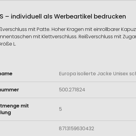
S – individuell als Werbeartikel bedrucken
verschluss mit Patte. Hoher Kragen mit einrollbarer Kapuz
Innentaschen mit Klettverschluss. Reißverschluss mit Zu
röße L.
lname
Europa isolierte Jacke Unisex s
onen
lnummer
500.271824
tmenge mit
5
lung
8713159630432