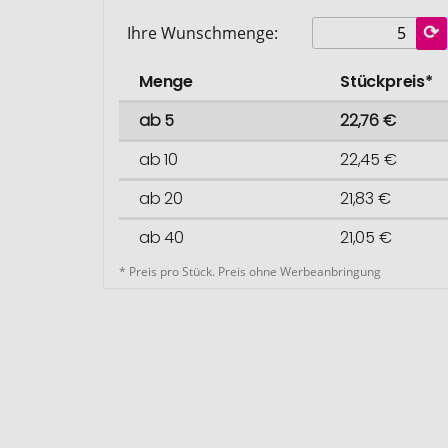
Ihre Wunschmenge:
Menge
Stückpreis*
ab 5
22,76 €
ab 10
22,45 €
ab 20
21,83 €
ab 40
21,05 €
* Preis pro Stück. Preis ohne Werbeanbringung