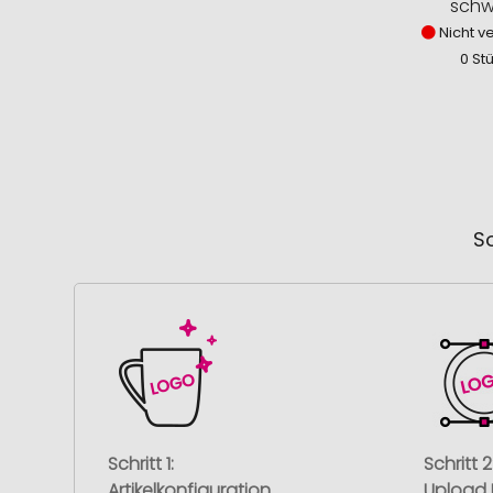
schw
Nicht v
0 St
So
Schritt 1:
Schritt 2
Artikelkonfiguration
Upload 