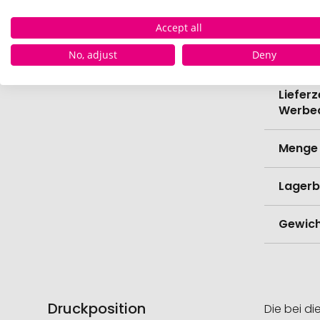
Verede
Accept all
Lieferz
No, adjust
Deny
Werbe
Lieferz
Werbe
Menge 
Lagerb
Gewich
Druckposition
Die bei di