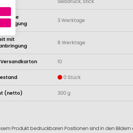
lung
Siebdruck, Stick
eit ohne
3 Werktage
anbringung
eit mit
8 Werktage
anbringung
Versandkarton
10
estand
0 Stück
t (netto)
300 g
esem Produkt bedruckbaren Positionen sind in den Bildern 