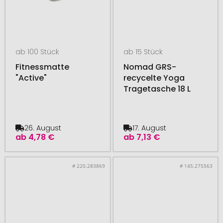
ab 100 Stück
ab 15 Stück
Fitnessmatte
Nomad GRS-
"Active"
recycelte Yoga
Tragetasche 18 L
26. August
17. August
ab
4,78 €
ab
7,13 €
# 220.283869
# 145.275563