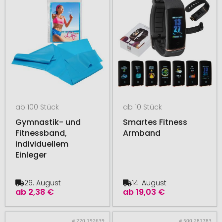
ab 100 Stück
ab 10 Stück
Gymnastik- und
Smartes Fitness
Fitnessband,
Armband
individuellem
Einleger
26. August
14. August
ab
2,38 €
ab
19,03 €
# 220.192639
# 500.281783