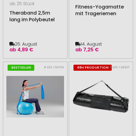
ab 25 Stück
Fitness-Yogamatte
Theraband 2,5m
mit Trageriemen
lang im Polybeutel
26. August
14. August
ab
4,89 €
ab
7,25 €
# 355.194705
# 500.128307
BESTSELLER
48H PRODUKTION