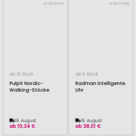
# 140.215774
# 140.273600
ab 10 Stück
ab 5 Stück
Pulpit Nordic-
Radman intelligente
Walking-Stöcke
Uhr
19. August
19. August
ab
10,34 €
ab
38,01 €