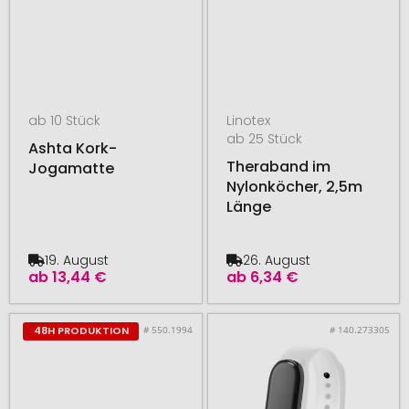
ab 10 Stück
Linotex
ab 25 Stück
Ashta Kork-
Theraband im
Jogamatte
Nylonköcher, 2,5m
Länge
19. August
26. August
ab
13,44 €
ab
6,34 €
# 550.1994
# 140.273305
48H PRODUKTION