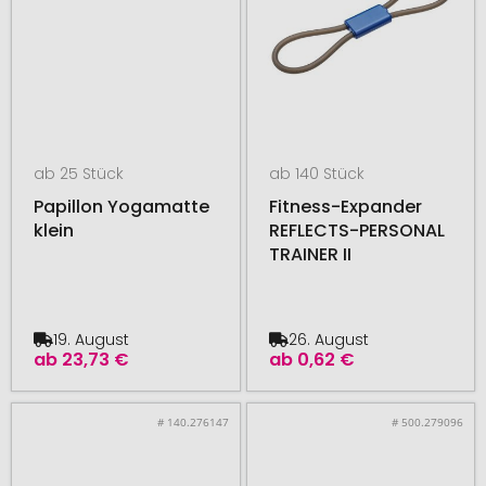
ab 25 Stück
ab 140 Stück
Papillon Yogamatte
Fitness-Expander
klein
REFLECTS-PERSONAL
TRAINER II
19. August
26. August
ab
23,73 €
ab
0,62 €
# 140.276147
# 500.279096