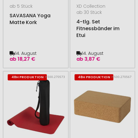
ab 5 Stück
XD Collection
ab 30 Stück
SAVASANA Yoga
4-tlg. Set
Matte Kork
Fitnessbänder im
Etui
14. August
14. August
ab
18,27 €
ab
3,87 €
# 500.270573
# 500.270567
48H PRODUKTION
48H PRODUKTION