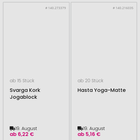
# 140.273379
# 140.216035
ab 15 Stück
ab 20 Stück
Svarga Kork
Hasta Yoga-Matte
Jogablock
19. August
19. August
ab
6,22 €
ab
5,16 €