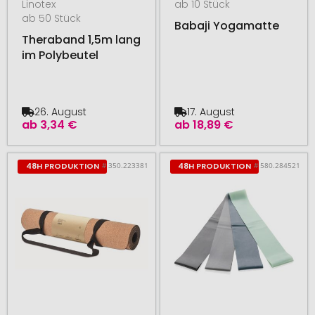
Linotex
ab 10 Stück
ab 50 Stück
Babaji Yogamatte
Theraband 1,5m lang
im Polybeutel
26. August
17. August
ab
3,34 €
ab
18,89 €
# 350.223381
# 580.284521
48H PRODUKTION
48H PRODUKTION