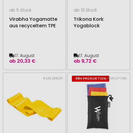
ab 5 Stück
ab 10 Stück
Virabha Yogamatte
Trikona Kork
aus recyceltem TPE
Yogablock
17. August
17. August
ab
20,33 €
ab
9,72 €
# 220.284229
# 350.271366
48H PRODUKTION