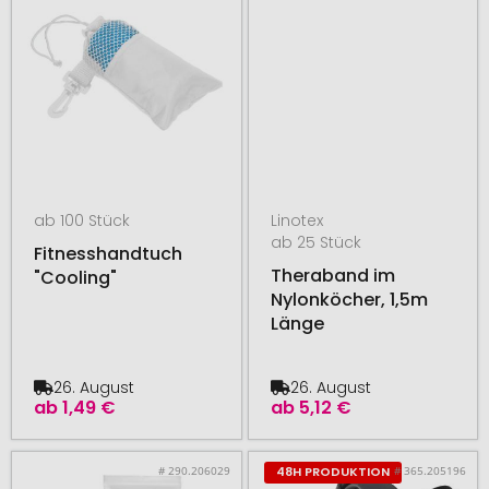
ab 100 Stück
Linotex
ab 25 Stück
Fitnesshandtuch
Theraband im
"Cooling"
Nylonköcher, 1,5m
Länge
26. August
26. August
ab
1,49 €
ab
5,12 €
# 290.206029
# 365.205196
48H PRODUKTION