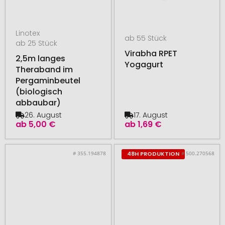
Linotex
ab 55 Stück
ab 25 Stück
Virabha RPET
2,5m langes
Yogagurt
Theraband im
Pergaminbeutel
(biologisch
abbaubar)
26. August
17. August
ab
5,00 €
ab
1,69 €
# 355.194878
# 500.270568
48H PRODUKTION