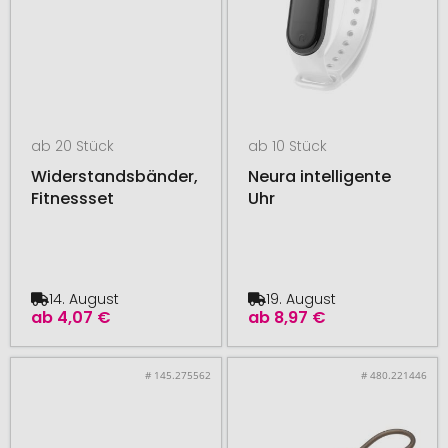
ab 20 Stück
ab 10 Stück
Widerstandsbänder,
Neura intelligente
Fitnessset
Uhr
14. August
19. August
ab
4,07 €
ab
8,97 €
# 145.275562
# 480.221446