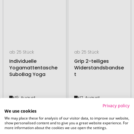
ab 25 Stück
ab 25 Stück
Individuelle
Grip 2-teiliges
Yogamattentasche
Widerstandsbandse
SuboBag Yoga
t
19. August
17. August
ab
9,84 €
ab
3,65 €
Privacy policy
We use cookies
We may place these for analysis of our visitor data, to improve our website,
# 350.272947
# 550.205641
48H PRODUKTION
show personalised content and to give you a great website experience. For
more information about the cookies we use open the settings.