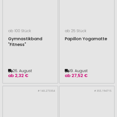
ab 100 Stück
ab 25 Stück
Gymnastikband
Papillon Yogamatte
"Fitness"
26. August
19. August
ab
2,32 €
ab
27,52 €
# 140.273354
# 355.194715