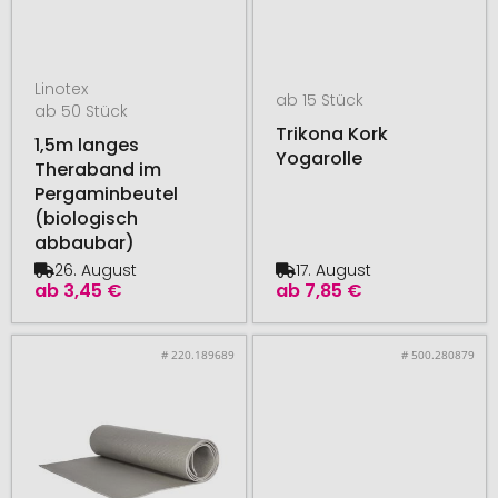
Linotex
ab 15 Stück
ab 50 Stück
Trikona Kork
1,5m langes
Yogarolle
Theraband im
Pergaminbeutel
(biologisch
abbaubar)
26. August
17. August
ab
3,45 €
ab
7,85 €
# 220.189689
# 500.280879