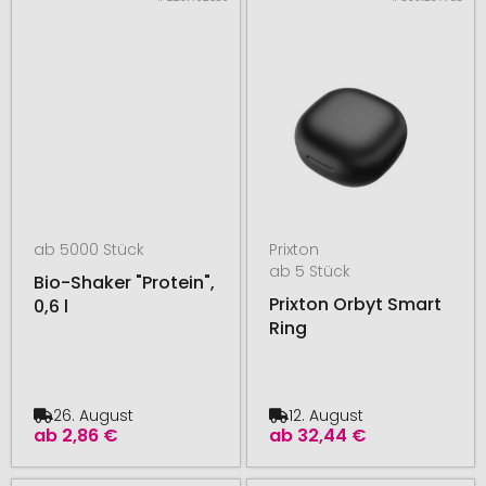
ab 5000 Stück
Prixton
ab 5 Stück
Bio-Shaker "Protein",
Prixton Orbyt Smart
0,6 l
Ring
26. August
12. August
ab
2,86 €
ab
32,44 €