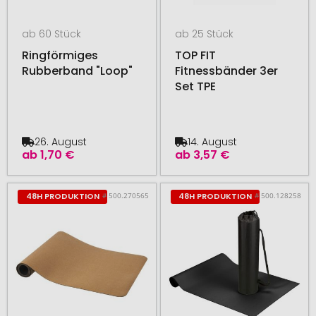
ab 60 Stück
ab 25 Stück
Ringförmiges
TOP FIT
Rubberband "Loop"
Fitnessbänder 3er
Set TPE
26. August
14. August
ab
1,70 €
ab
3,57 €
# 500.270565
# 500.128258
48H PRODUKTION
48H PRODUKTION