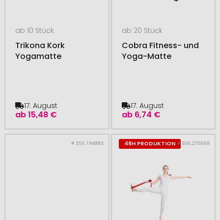
ab 10 Stück
ab 20 Stück
Trikona Kork
Cobra Fitness- und
Yogamatte
Yoga-Matte
17. August
17. August
ab
15,48 €
ab
6,74 €
# 355.194883
# 500.270569
48H PRODUKTION