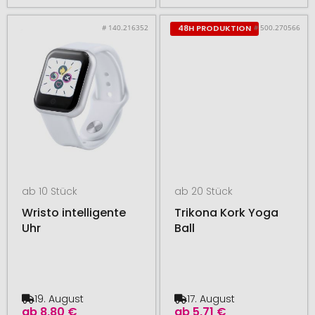
# 140.216352
# 500.270566
48H PRODUKTION
ab 10 Stück
ab 20 Stück
Wristo intelligente
Trikona Kork Yoga
Uhr
Ball
19. August
17. August
ab
8,80 €
ab
5,71 €