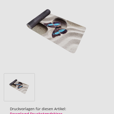
Ende
der
Bildgalerie
springen
Druckvorlagen für diesen Artikel: