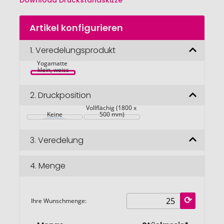
Download Druckstandskizze
Zum
Artikel konfigurieren
Anfang
der
Bildgalerie
1.
Veredelungsprodukt
Papillon 
springen
Yogamatte 
klein, weiss
2.
Druckposition
Vollflächig (1800 x 
Keine
500 mm)
3.
Veredelung
4.
Menge
Ihre Wunschmenge: