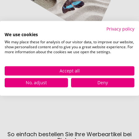
Privacy policy
We use cookies
We may place these for analysis of our visitor data, to improve our website,
show personalised content and to give you a great website experience. For
more information about the cookies we use open the settings.
Vollflächig (1800 x 500 mm)
Accept all
Schnell und einfach
hier
die Standskizze
No, adjust
Deny
herunterladen.
So einfach bestellen Sie Ihre Werbeartikel bei