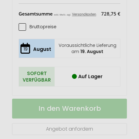
Gesamtsumme
728,75 €
Versandkosten
exkl. MwSt. zzgl.
Bruttopreise
Voraussichtliche Lieferung
19
August
am
19. August
SOFORT
Auf Lager
VERFÜGBAR
Papillon
Auf
In den Warenkorb
Yogamatte
Lager
klein
Angebot anfordern