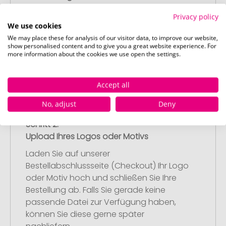
Wählen Sie Ihre gewünschten
Privacy policy
Werbeartikel aus und passen Sie diese
We use cookies
nach Ihren Vorstellungen an.
We may place these for analysis of our visitor data, to improve our website,
Anschließend legen Sie die konfigurierten
show personalised content and to give you a great website experience. For
more information about the cookies we use open the settings.
Artikel in Ihren Warenkorb.
Accept all
No, adjust
Deny
Schritt 2:
Upload Ihres Logos oder Motivs
Laden Sie auf unserer
Bestellabschlussseite (Checkout) Ihr Logo
oder Motiv hoch und schließen Sie Ihre
Bestellung ab. Falls Sie gerade keine
passende Datei zur Verfügung haben,
können Sie diese gerne später