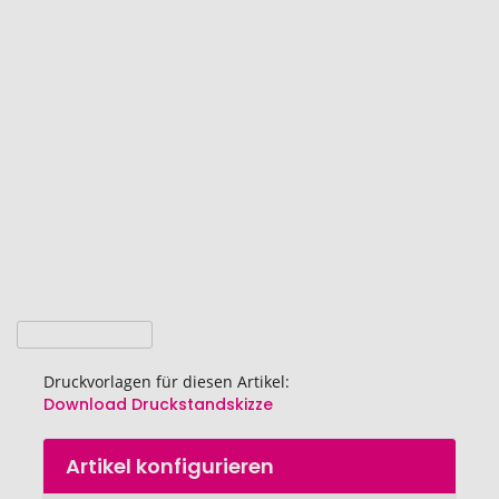
Ende
der
Bildgalerie
springen
Druckvorlagen für diesen Artikel:
Download Druckstandskizze
Zum
Artikel konfigurieren
Anfang
der