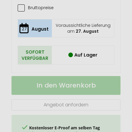
Bruttopreise
Voraussichtliche Lieferung
27
August
am
27. August
SOFORT
Auf Lager
VERFÜGBAR
HARIBO
Auf
In den Warenkorb
Weiße
Lager
Maus
Werbetüte
Angebot anfordern
Kostenloser E-Proof am selben Tag