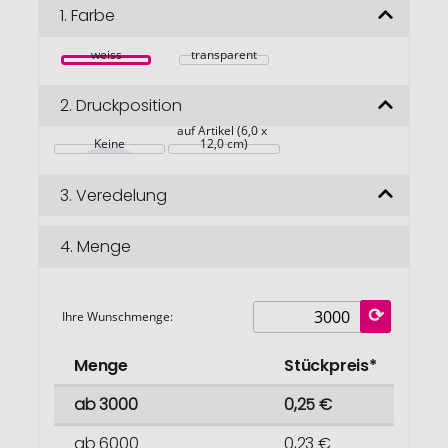
Bildgalerie
1.
Farbe
springen
weiss
transparent
2.
Druckposition
auf Artikel (6,0 x 
Keine
12,0 cm)
3.
Veredelung
4.
Menge
Ihre Wunschmenge:
Menge
Stückpreis*
ab 3000
0,25 €
ab 6000
0,23 €