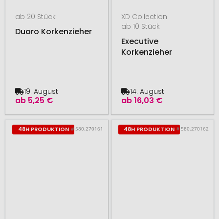
ab 20 Stück
XD Collection
ab 10 Stück
Duoro Korkenzieher
Executive
Korkenzieher
19. August
14. August
ab
5,25 €
ab
16,03 €
# 580.270161
# 580.270162
48H PRODUKTION
48H PRODUKTION