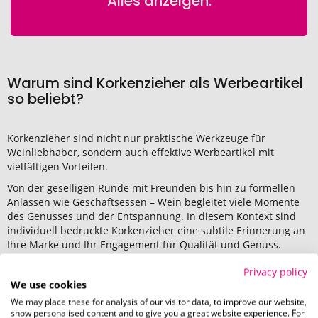
Alles anzeigen.
Warum sind Korkenzieher als Werbeartikel
so beliebt?
Korkenzieher sind nicht nur praktische Werkzeuge für
Weinliebhaber, sondern auch effektive Werbeartikel mit
vielfältigen Vorteilen.
Von der geselligen Runde mit Freunden bis hin zu formellen
Anlässen wie Geschäftsessen – Wein begleitet viele Momente
des Genusses und der Entspannung. In diesem Kontext sind
individuell bedruckte Korkenzieher eine subtile Erinnerung an
Ihre Marke und Ihr Engagement für Qualität und Genuss.
Praktisches Geschenk:
Korkenzieher sind ein praktisches
Privacy policy
und nützliches Geschenk, das von Weinliebhabern
We use cookies
geschätzt wird. Sie sind ein unverzichtbares Werkzeug
We may place these for analysis of our visitor data, to improve our website,
für das Öffnen von Weinflaschen und eignen sich daher
show personalised content and to give you a great website experience. For