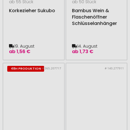
ab 55 Stück
ab 50 Stück
Korkezieher Sukubo
Bambus Wein &
Flaschenöffner
Schlüsselanhänger
19. August
14. August
ab
1,56 €
ab
1,73 €
# 365.207717
# 140.277911
48H PRODUKTION