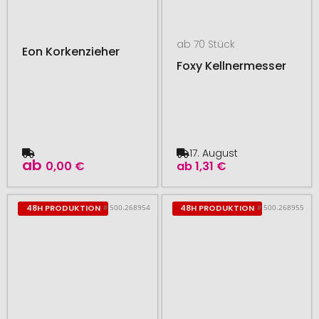
ab 70 Stück
Eon Korkenzieher
Foxy Kellnermesser
17. August
ab
0,00 €
ab
1,31 €
# 500.268954
# 500.268955
48H PRODUKTION
48H PRODUKTION