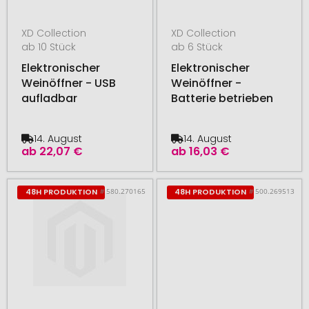
XD Collection
XD Collection
ab 10 Stück
ab 6 Stück
Elektronischer
Elektronischer
Weinöffner - USB
Weinöffner -
aufladbar
Batterie betrieben
14. August
14. August
ab
22,07 €
ab
16,03 €
# 580.270165
# 500.269513
48H PRODUKTION
48H PRODUKTION