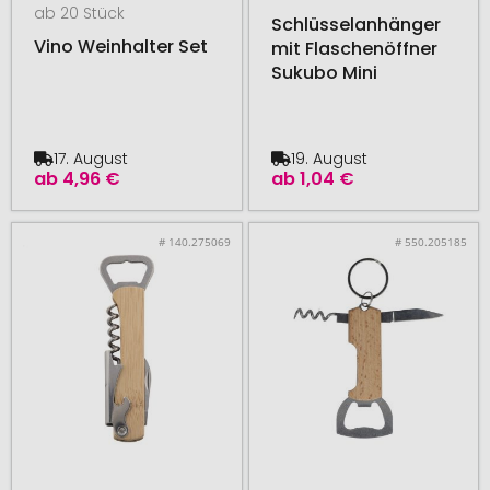
ab 20 Stück
Schlüsselanhänger
Vino Weinhalter Set
mit Flaschenöffner
Sukubo Mini
17. August
19. August
ab
4,96 €
ab
1,04 €
# 140.275069
# 550.205185