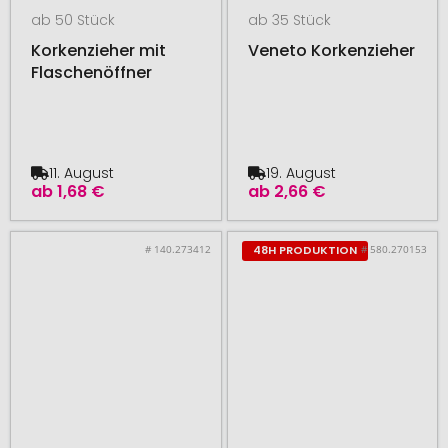
ab 50 Stück
ab 35 Stück
Korkenzieher mit
Veneto Korkenzieher
Flaschenöffner
11. August
19. August
ab
1,68 €
ab
2,66 €
# 140.273412
# 580.270153
48H PRODUKTION