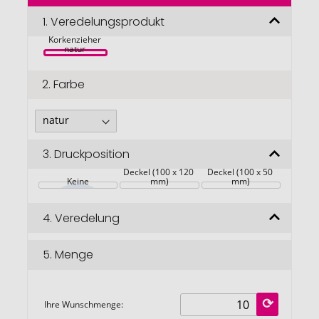
der
Bildgalerie
1.
Veredelungsprodukt
Nebby 
springen
Korkenzieher 
natur 
2.
Farbe
3.
Druckposition
Deckel (100 x 120 
Deckel (100 x 50 
Keine
mm)
mm)
4.
Veredelung
5.
Menge
Ihre Wunschmenge: