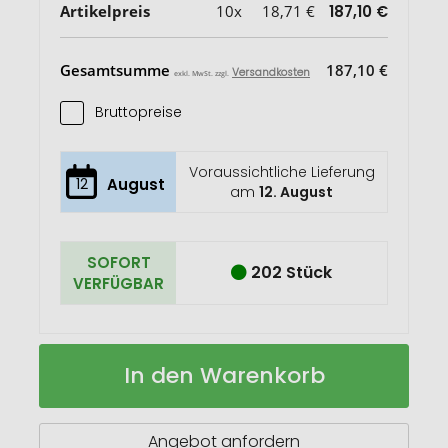
Artikelpreis
10x
18,71 €
187,10 €
Gesamtsumme
187,10 €
Versandkosten
exkl. MwSt. zzgl.
Bruttopreise
Voraussichtliche Lieferung
12
August
am
12. August
SOFORT
202 Stück
VERFÜGBAR
Nebby
Auf
In den Warenkorb
Korkenzieher
Lager
Angebot anfordern