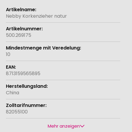
Weitere
Informationen
Nebby Korkenzieher natur
500.269175
10
8713159565895
China
82055100
Mehr anzeigen