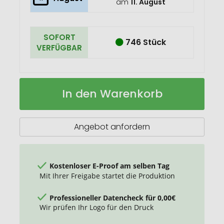
am
11. August
SOFORT
746 Stück
VERFÜGBAR
Heros
Auf
In den Warenkorb
T-
Lager
Shirt
für
Herren
Angebot anfordern
Kostenloser E-Proof am selben Tag
Mit Ihrer Freigabe startet die Produktion
Professioneller Datencheck für 0,00€
Wir prüfen Ihr Logo für den Druck