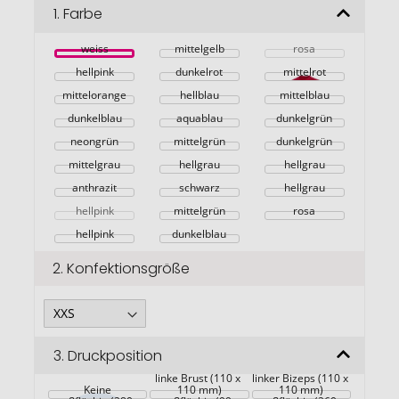
Bildgalerie
1.
Farbe
springen
weiss
mittelgelb
rosa
hellpink
dunkelrot
mittelrot
mittelorange
hellblau
mittelblau
dunkelblau
aquablau
dunkelgrün
neongrün
mittelgrün
dunkelgrün
mittelgrau
hellgrau
hellgrau
anthrazit
schwarz
hellgrau
hellpink
mittelgrün
rosa
hellpink
dunkelblau
2.
Konfektionsgröße
3.
Druckposition
linke Brust (110 x 
linker Bizeps (110 x 
Rückseite 
Keine
Rückseite 
110 mm)
Rückseite 
110 mm)