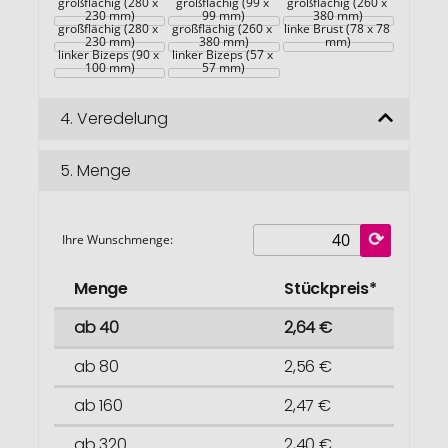
großflächig (280 x 
großflächig (99 x 
großflächig (260 x 
Vorderseite 
230 mm)
Vorderseite 
99 mm)
380 mm)
großflächig (280 x 
großflächig (260 x 
linke Brust (78 x 78 
230 mm)
380 mm)
mm)
linker Bizeps (90 x 
linker Bizeps (57 x 
100 mm)
57 mm)
4.
Veredelung
5.
Menge
Ihre Wunschmenge:
Menge
Stückpreis*
ab 40
2,64 €
ab 80
2,56 €
ab 160
2,47 €
ab 320
2,40 €