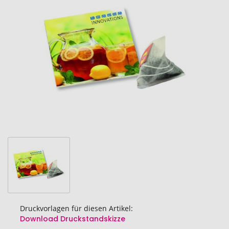
der
Bildgalerie
springen
Druckvorlagen für diesen Artikel:
Download Druckstandskizze