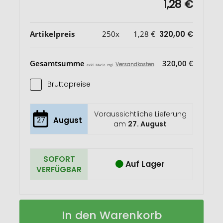
1,28 €
Artikelpreis
250x
1,28 €
320,00 €
Gesamtsumme
320,00 €
Versandkosten
exkl. MwSt. zzgl.
Bruttopreise
Voraussichtliche Lieferung
27
August
am
27. August
SOFORT
Auf Lager
VERFÜGBAR
Ice
Auf
In den Warenkorb
Tea
Lager