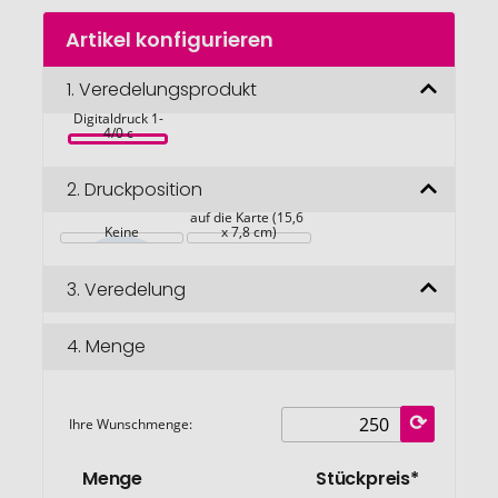
Zum
Artikel konfigurieren
Anfang
der
Pyramiden-
Bildgalerie
1.
Veredelungsprodukt
Beutel Ice Tea, 
inkl. 
springen
Digitaldruck 1-
4/0 c
2.
Druckposition
auf die Karte (15,6 
Keine
x 7,8 cm)
3.
Veredelung
4.
Menge
Ihre Wunschmenge:
Menge
Stückpreis*