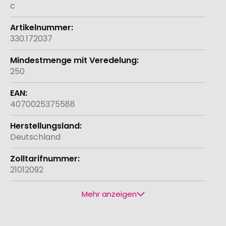
c
330.172037
250
4070025375588
Deutschland
21012092
Mehr anzeigen