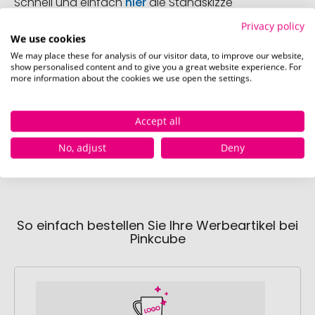
Schnell und einfach
hier
die Standskizze
herunterladen.
Privacy policy
We use cookies
We may place these for analysis of our visitor data, to improve our website,
show personalised content and to give you a great website experience. For
Verfügbare Farben
more information about the cookies we use open the settings.
Accept all
weiss
braun
Sofort verfügbar
Sofort verfügbar
No, adjust
Deny
So einfach bestellen Sie Ihre Werbeartikel bei
Pinkcube