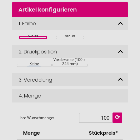
Zum
Artikel konfigurieren
Anfang
der
Bildgalerie
1.
Farbe
springen
weiss
braun
2.
Druckposition
Vorderseite (100 x 
Keine
244 mm)
3.
Veredelung
4.
Menge
Ihre Wunschmenge:
Menge
Stückpreis*