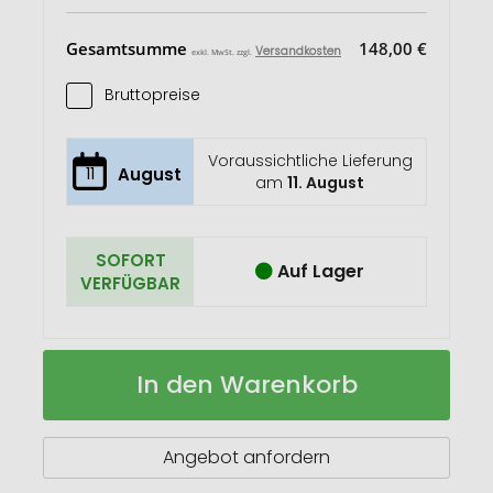
Gesamtsumme
148,00 €
Versandkosten
exkl. MwSt. zzgl.
Bruttopreise
Voraussichtliche Lieferung
11
August
am
11. August
SOFORT
Auf Lager
VERFÜGBAR
individuelle
Auf
In den Warenkorb
Stiftetasche
Lager
CreaStick
Hold
Angebot anfordern