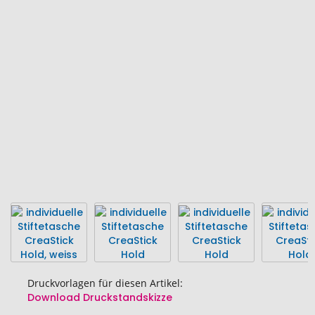
Ende
der
Bildgalerie
springen
Druckvorlagen für diesen Artikel:
Download Druckstandskizze