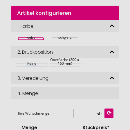
Zum
Artikel konfigurieren
Anfang
der
Bildgalerie
1.
Farbe
springen
weiss
schwarz
2.
Druckposition
Komplette 
Oberfläche (200 x 
Keine
160 mm)
3.
Veredelung
4.
Menge
Ihre Wunschmenge:
Menge
Stückpreis*