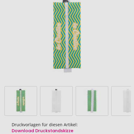
Ende
der
Bildgalerie
springen
Druckvorlagen für diesen Artikel:
Download Druckstandskizze