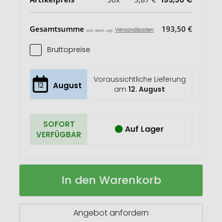
Gesamtsumme
193,50 €
Versandkosten
exkl. MwSt. zzgl.
Bruttopreise
Voraussichtliche Lieferung
12
August
am
12. August
SOFORT
Auf Lager
VERFÜGBAR
Individuelles
Auf
In den Warenkorb
Kugelschreiberetui
Lager
Covvy
Angebot anfordern