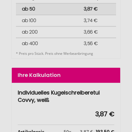
ab 50
3,87 €
ab 100
3,74 €
ab 200
3,66 €
ab 400
3,56 €
* Preis pro Stück. Preis ohne Werbeanbringung
Ihre Kalkulation
Individuelles Kugelschreiberetui
Covvy, weiß
3,87 €
Artikelpreis
50x
3,87 €
193,50 €