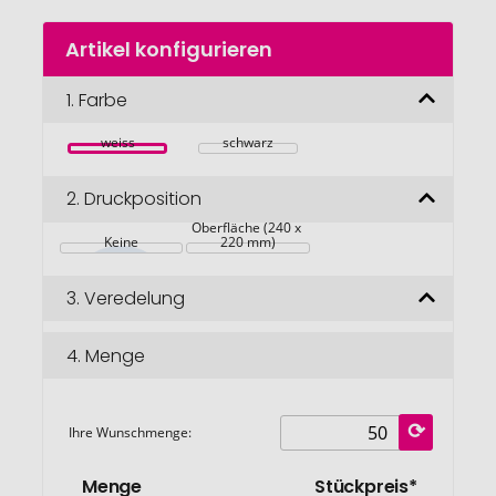
Zum
Artikel konfigurieren
Anfang
der
Bildgalerie
1.
Farbe
springen
weiss
schwarz
2.
Druckposition
Komplette 
Oberfläche (240 x 
Keine
220 mm)
3.
Veredelung
4.
Menge
Ihre Wunschmenge:
Menge
Stückpreis*