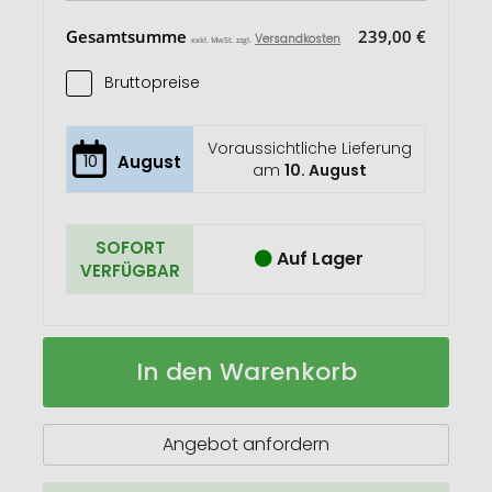
Gesamtsumme
239,00 €
Versandkosten
exkl. MwSt. zzgl.
Bruttopreise
Voraussichtliche Lieferung
10
August
am
10. August
SOFORT
Auf Lager
VERFÜGBAR
Individuelles
Auf
In den Warenkorb
Stifteetui
Lager
Corpy
Angebot anfordern