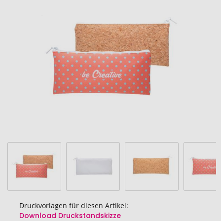
Ende
der
Bildgalerie
springen
Druckvorlagen für diesen Artikel:
Download Druckstandskizze