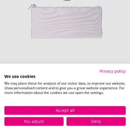
Privacy policy
Komplette Oberfläche (240 x 220 mm)
We use cookies
We may place these for analysis of our visitor data, to improve our website,
Schnell und einfach
hier
die Standskizze
show personalised content and to give you a great website experience. For
more information about the cookies we use open the settings.
herunterladen.
Accept all
Verfügbare Farben
No, adjust
Deny