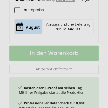
Versandkosten
exkl. MwSt. zzgl.
Bruttopreise
Voraussichtliche Lieferung
12
August
am
12. August
Jurbum
Auf
In den Warenkorb
Kosmetiktasche
Lager
Angebot anfordern
Kostenloser E-Proof am selben Tag
Mit Ihrer Freigabe startet die Produktion
Professioneller Datencheck für 0,00€
Wir prüfen Ihr Logo für den Druck