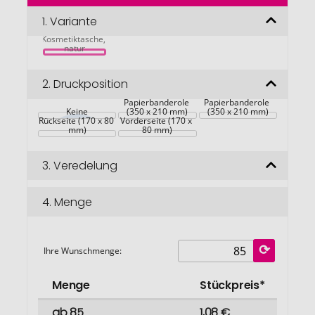
der
Bildgalerie
1.
Variante
Jurbum 
springen
Kosmetiktasche, 
natur
2.
Druckposition
Maßgefertigte 
Kraft-
Maßgefertigte 
Papierbanderole 
Papierbanderole 
Keine
(350 x 210 mm)
(350 x 210 mm)
Rückseite (170 x 80 
Vorderseite (170 x 
mm)
80 mm)
3.
Veredelung
4.
Menge
Ihre Wunschmenge:
Menge
Stückpreis*
ab 85
1,08 €