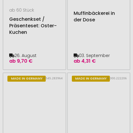
ab 60 Stück
Muffinbäckerei in
Geschenkset /
der Dose
Präsenteset: Oster-
Kuchen
26. August
03. September
ab
9,70 €
ab
4,31 €
# 545.283964
# 300.222206
MADE IN GERMANY
MADE IN GERMANY