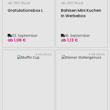
ab 250 Stück
ab 250 Stück
Gratulationsbox L
Bahlsen Mini Kuchen
In Werbebox
02. September
16. September
ab
1,06 €
ab
1,13 €
# 330.285325
# 330.285326