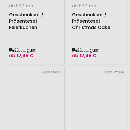
ab 60 Stück
ab 60 Stück
Geschenkset /
Geschenkset /
Präsenteset:
Präsenteset:
Feierkuchen
Christmas Cake
26. August
26. August
ab
12,48 €
ab
12,48 €
# 505.179071
# 330.172366