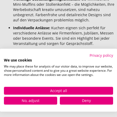
Mini-Muffins oder Stollenkonfekt – die Möglichkeiten, Ihre
Werbebotschaft kreativ umzusetzen, sind nahezu
unbegrenzt. Farbenfrohe und detailreiche Designs sind
auf den Verpackungen problemlos möglich.
Individuelle Anlässe:
Kuchen eignen sich perfekt für
verschiedene Anlässe wie Firmenfeiern, Jubiläen, Messen
oder besondere Events. Sie sind ein Highlight bei jeder
Veranstaltung und sorgen für Gesprächsstoff.
Einzigartigkeit:
Essbare Werbeartikel wie bedruckte
Privacy policy
Kuchen heben sich von herkömmlichen Werbemitteln ab
We use cookies
und bleiben lange in Erinnerung.
We may place these for analysis of our visitor data, to improve our website,
Attraktive Werbegeschenke:
Diese süßen Leckereien
show personalised content and to give you a great website experience. For
sind beliebte und geschätzte Werbegeschenke, die bei
more information about the cookies we use open the settings.
Kunden und Geschäftspartnern gut ankommen und die
Markenbindung stärken.
Accept all
Diese Vorteile machen Kuchen zu hervorragenden
No, adjust
Deny
Werbeartikeln, die Ihre Marke auf köstliche und kreative Weise
präsentieren.