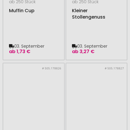
ab 250 Stück
ab 250 Stück
Muffin Cup
Kleiner
Stollengenuss
03. September
03. September
ab
1,73 €
ab
3,27 €
# 505.178826
# 505.178827