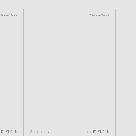
 480.274356
# 500.276391
10 Stück
Seasons
ab 15 Stück