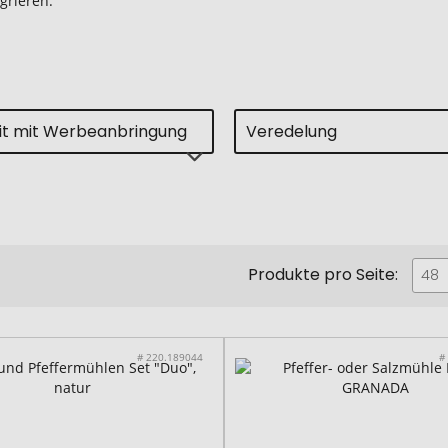
grieren.
eit mit Werbeanbringung
Veredelung
Produkte pro Seite:
48
# 220.189044
#