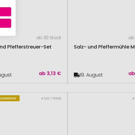
ab 30 Stück
ab 
nd Pfefferstreuer-Set
Salz- und Pfeffermühle 
ab
3,13 €
a
August
19. August
 GERMANY
# 505.178368
#