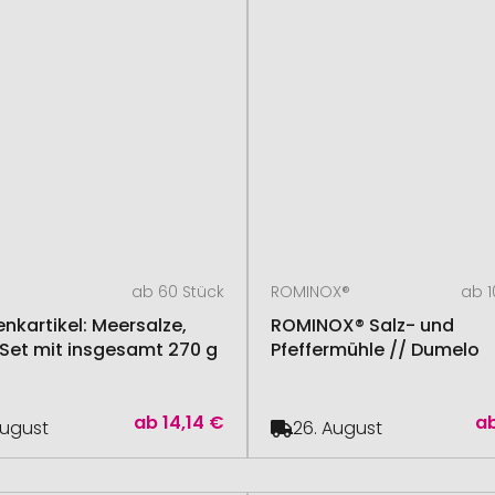
ab 60 Stück
ROMINOX®
ab 1
nkartikel: Meersalze,
ROMINOX® Salz- und
-Set mit insgesamt 270 g
Pfeffermühle // Dumelo
ab
14,14 €
a
August
26. August