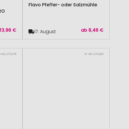
Flavo Pfeffer- oder Salzmühle
RO
13,96 €
ab
8,46 €
17. August
 140.275278
# 140.275280