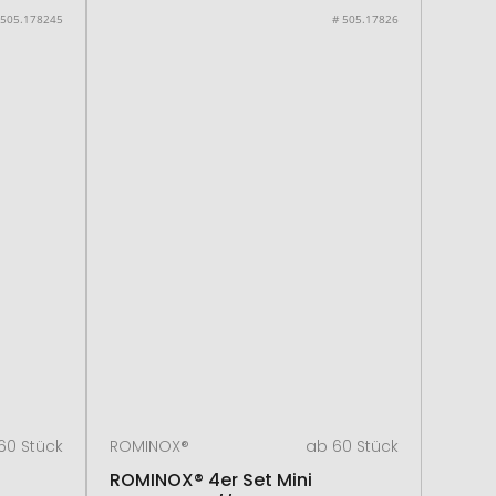
 505.178245
# 505.17826
60 Stück
ROMINOX®
ab 60 Stück
ROMINOX® 4er Set Mini