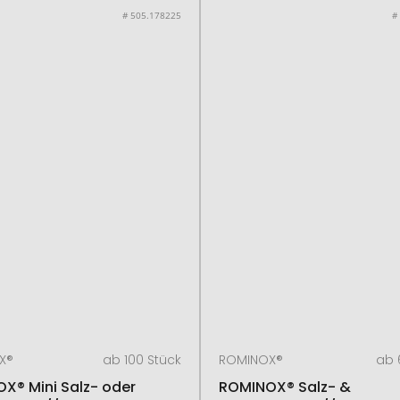
# 505.178225
#
X®
ab 100 Stück
ROMINOX®
ab 
X® Mini Salz- oder
ROMINOX® Salz- &