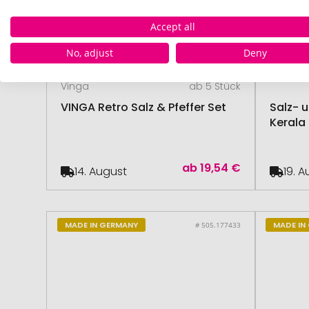
Accept all
No, adjust
Deny
Vinga
ab 5 Stück
VINGA Retro Salz & Pfeffer Set
Salz- u
Kerala
ab
19,54 €
14. August
19. 
MADE IN GERMANY
MADE IN
# 505.177433