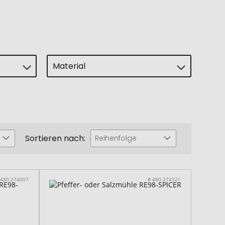
Material
Sortieren nach:
Reihenfolge
 480.274007
# 480.274321