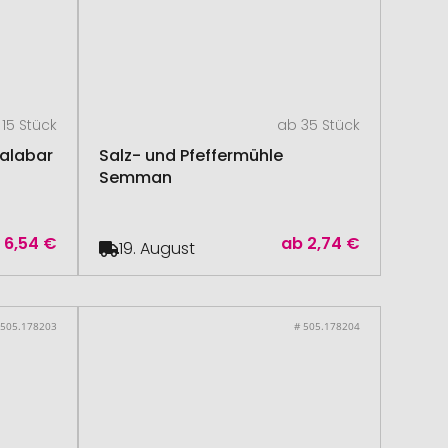
15 Stück
ab 35 Stück
Malabar
Salz- und Pfeffermühle
Semman
b
6,54 €
ab
2,74 €
19. August
 505.178203
# 505.178204