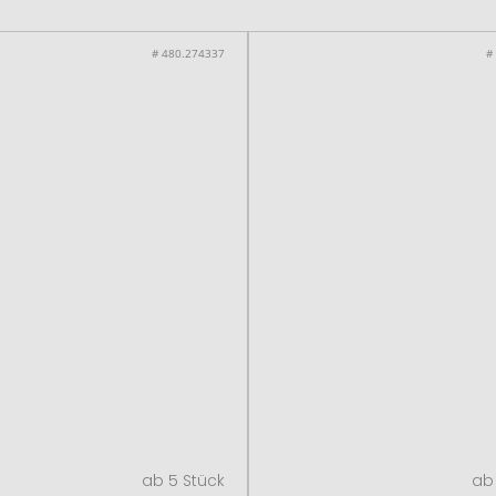
# 480.274337
#
ab 5 Stück
ab 