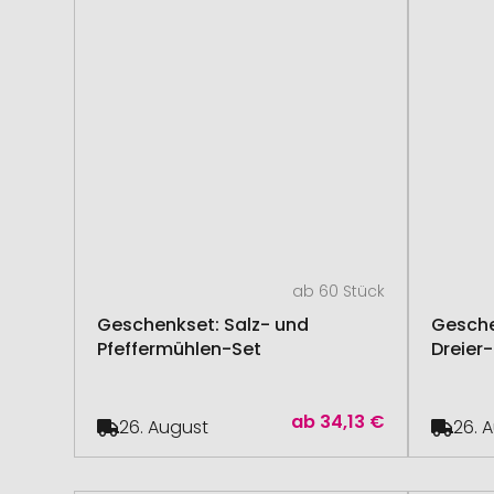
ab 60 Stück
Geschenkset: Salz- und
Gesche
Pfeffermühlen-Set
Dreier
ab
34,13 €
26. August
26. 