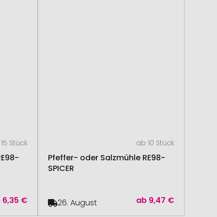
15 Stück
ab 10 Stück
RE98-
Pfeffer- oder Salzmühle RE98-
SPICER
b
6,35 €
ab
9,47 €
26. August