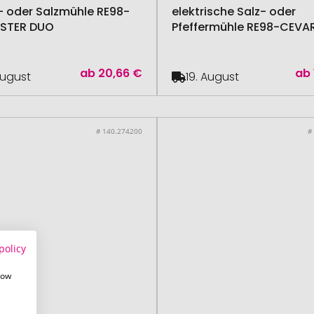
r- oder Salzmühle RE98-
elektrische Salz- oder
ASTER DUO
Pfeffermühle RE98-CEVA
ab
20,66 €
ab
August
19. August
# 140.274200
#
policy
how