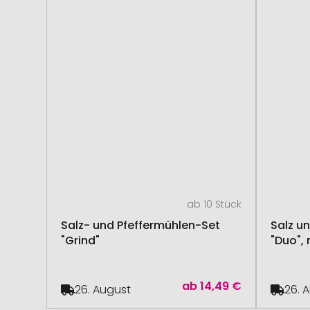
ab 10 Stück
Salz- und Pfeffermühlen-Set
Salz u
"Grind"
"Duo", 
ab
14,49 €
26. August
26. 