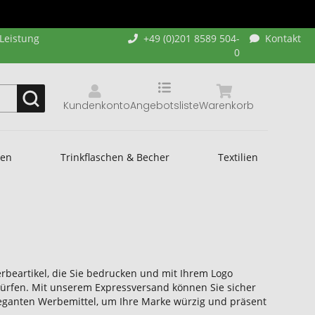
-Leistung
+49 (0)201 8589 504-
Kontakt
0
Kundenkonto
Angebotsliste
Warenkorb
hen
Trinkflaschen & Becher
Textilien
erbeartikel, die Sie bedrucken und mit Ihrem Logo
n dürfen. Mit unserem Expressversand können Sie sicher
 eleganten Werbemittel, um Ihre Marke würzig und präsent