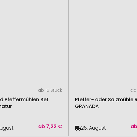
ab 15 Stück
ab 
nd Pfeffermühlen Set
Pfeffer- oder Salzmühle 
natur
GRANADA
ab
7,22 €
a
August
26. August