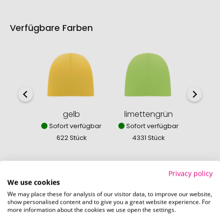
Verfügbare Farben
gelb
limettengrün
sc
Sofort verfügbar
Sofort verfügbar
Sofor
622 Stück
4331 Stück
730
Privacy policy
We use cookies
We may place these for analysis of our visitor data, to improve our website,
So einfach bestellen Sie Ihre Werbeartikel bei
show personalised content and to give you a great website experience. For
Pinkcube
more information about the cookies we use open the settings.