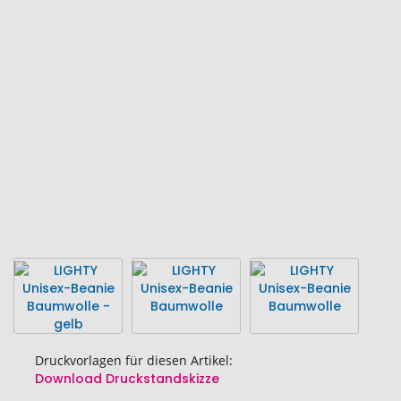
Ende
der
Bildgalerie
springen
Druckvorlagen für diesen Artikel:
Download Druckstandskizze