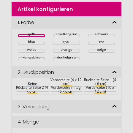
Zum
Artikel konfigurieren
Anfang
der
Bildgalerie
1.
Farbe
springen
gelb
limettengrün
schwarz
blau
grau
rot
weiss
orange
beige
königsblau
dunkelgrau
2.
Druckposition
Vorderseite (4 x 12 
Rückseite Seite 1 (4 
Keine
cm)
x 6 cm)
Rückseite Seite 2 (4 
Vorderseite mittig 
Vorderseite (10 x 
x 6 cm)
(6 x 6 cm)
12 cm)
3.
Veredelung
4.
Menge