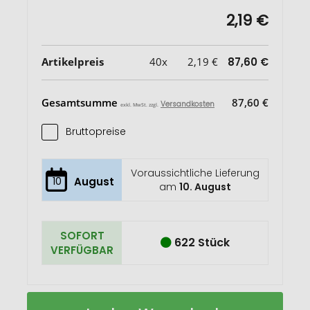
2,19 €
Artikelpreis
40x
2,19 €
87,60 €
Gesamtsumme
87,60 €
Versandkosten
exkl. MwSt. zzgl.
Bruttopreise
Voraussichtliche Lieferung
10
August
am
10. August
SOFORT
622 Stück
VERFÜGBAR
LIGHTY
Auf