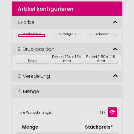
Zum
Artikel konfigurieren
Anfang
der
Bildgalerie
1.
Farbe
springen
dunkelblau
mittelgrau
schwarz
2.
Druckposition
Decke (134 x 134 
Beutel (150 x 110 
Keine
mm)
mm)
3.
Veredelung
4.
Menge
Ihre Wunschmenge:
Menge
Stückpreis*