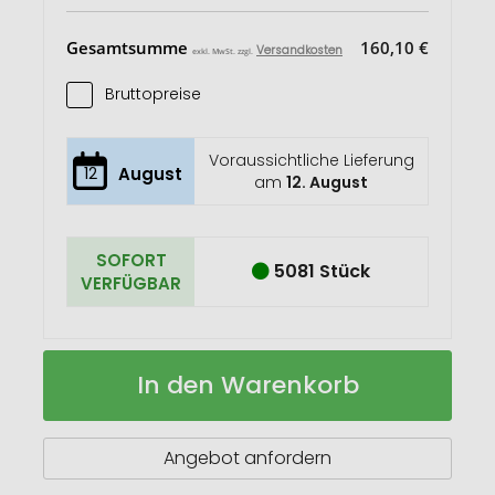
Gesamtsumme
160,10 €
Versandkosten
exkl. MwSt. zzgl.
Bruttopreise
Voraussichtliche Lieferung
12
August
am
12. August
SOFORT
5081 Stück
VERFÜGBAR
Lily
Auf
In den Warenkorb
GRS
Lager
zertifizierte,
RPET
Decke
Angebot anfordern
aus
Coral