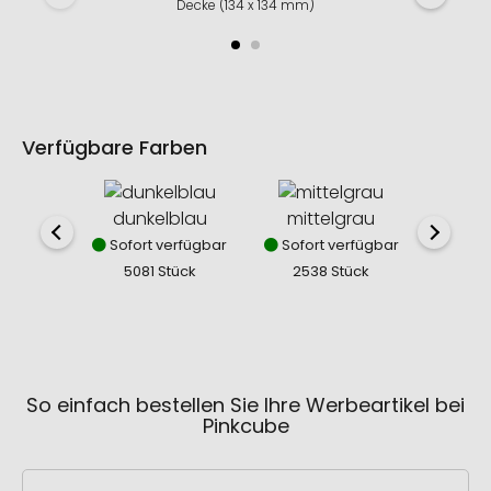
Decke (134 x 134 mm)
Verfügbare Farben
dunkelblau
mittelgrau
sc
Sofort verfügbar
Sofort verfügbar
Sofor
5081 Stück
2538 Stück
579
So einfach bestellen Sie Ihre Werbeartikel bei
Pinkcube