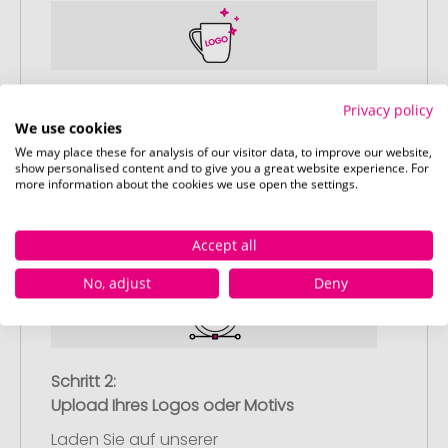
Schritt 1:
Privacy policy
Artikelkonfiguration
We use cookies
Wählen Sie Ihre gewünschten
We may place these for analysis of our visitor data, to improve our website,
show personalised content and to give you a great website experience. For
Werbeartikel aus und passen Sie diese
more information about the cookies we use open the settings.
nach Ihren Vorstellungen an.
Anschließend legen Sie die konfigurierten
Accept all
Artikel in Ihren Warenkorb.
No, adjust
Deny
Schritt 2:
Upload Ihres Logos oder Motivs
Laden Sie auf unserer