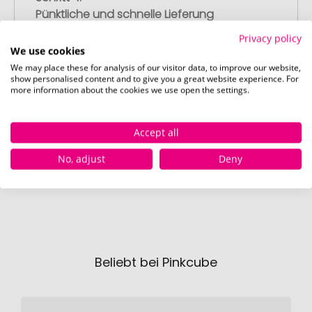
Pünktliche und schnelle Lieferung
Nach Ihrer Freigabe der Druckvorschau
Privacy policy
liefern wir termingerecht zum
We use cookies
vereinbarten Datum – garantiert.
We may place these for analysis of our visitor data, to improve our website,
show personalised content and to give you a great website experience. For
more information about the cookies we use open the settings.
Accept all
No, adjust
Deny
Beliebt bei Pinkcube