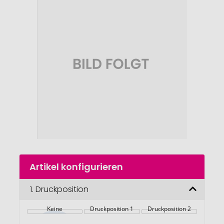
Ende
der
Bildgalerie
springen
Zum
Artikel konfigurieren
Anfang
der
Bildgalerie
1.
Druckposition
springen
Keine
Druckposition 1
Druckposition 2