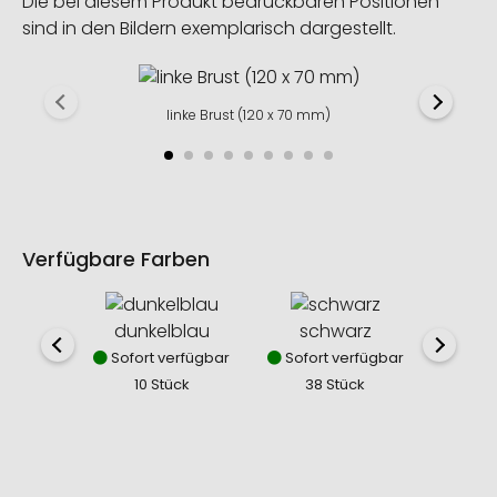
Die bei diesem Produkt bedruckbaren Positionen
sind in den Bildern exemplarisch dargestellt.
linke Brust (120 x 70 mm)
Verfügbare Farben
dunkelblau
schwarz
dun
Sofort verfügbar
Sofort verfügbar
Sofor
10 Stück
38 Stück
12