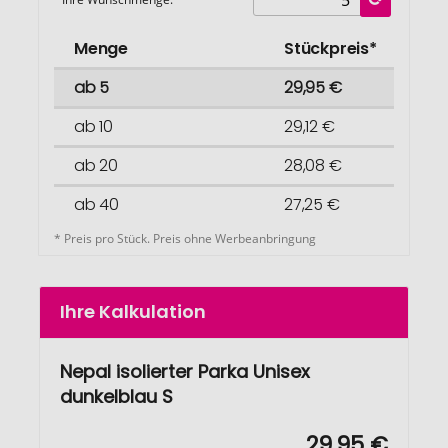
Menge
Stückpreis*
ab 5
29,95 €
ab 10
29,12 €
ab 20
28,08 €
ab 40
27,25 €
* Preis pro Stück. Preis ohne Werbeanbringung
Ihre Kalkulation
Nepal isolierter Parka Unisex
dunkelblau S
29,95 €