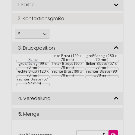
Bildgalerie
1.
Farbe
springen
2.
Konfektionsgröße
3.
Druckposition
Rückseite 
linke Brust (120 x 
großflächig (280 x 
Rückseite 
Keine
70 mm)
70 mm)
großflächig (99 x 
linker Bizeps (90 x 
linker Bizeps (57 x 
70 mm)
70 mm)
57 mm)
rechte Brust (120 x 
rechte Brust (99 x 
rechter Bizeps (90 
70 mm)
70 mm)
x 70 mm)
rechter Bizeps (57 
x 57 mm)
4.
Veredelung
5.
Menge
Ihre Wunschmenge: