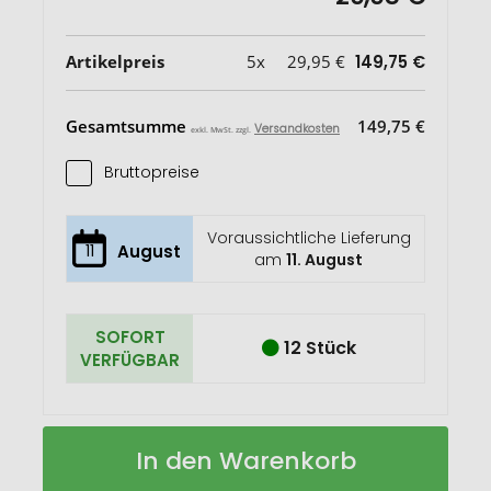
Artikelpreis
5x
29,95 €
149,75 €
Gesamtsumme
149,75 €
Versandkosten
exkl. MwSt. zzgl.
Bruttopreise
Voraussichtliche Lieferung
11
August
am
11. August
SOFORT
12 Stück
VERFÜGBAR
Nepal
Auf
In den Warenkorb
isolierter
Lager
Parka