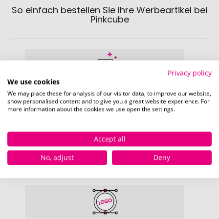
So einfach bestellen Sie Ihre Werbeartikel bei
Pinkcube
Privacy policy
We use cookies
We may place these for analysis of our visitor data, to improve our website,
Schritt 1:
show personalised content and to give you a great website experience. For
Artikelkonfiguration
more information about the cookies we use open the settings.
Wählen Sie Ihre gewünschten
Werbeartikel aus und passen Sie diese
Accept all
nach Ihren Vorstellungen an.
Anschließend legen Sie die konfigurierten
No, adjust
Deny
Artikel in Ihren Warenkorb.