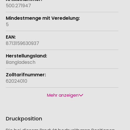
500.271947
5
8713159630937
Bangladesch
62024010
Mehr anzeigen
Druckposition