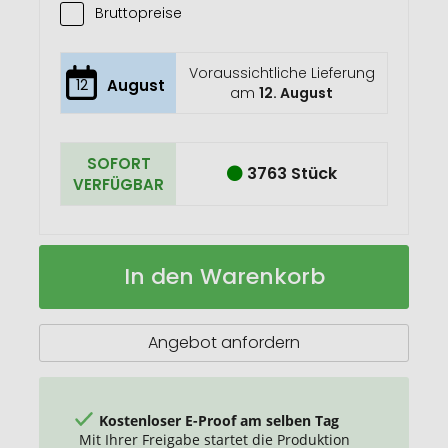
Bruttopreise
Voraussichtliche Lieferung
12
August
am
12. August
SOFORT
3763 Stück
VERFÜGBAR
Notizbuch
Auf
In den Warenkorb
Reesy
Lager
Angebot anfordern
Kostenloser E-Proof am selben Tag
Mit Ihrer Freigabe startet die Produktion