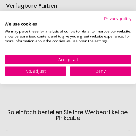
Verfügbare Farben
Privacy policy
We use cookies
grün
sc
We may place these for analysis of our visitor data, to improve our website,
Sofort verfügbar
Sofor
show personalised content and to give you a great website experience. For
5595 Stück
9
more information about the cookies we use open the settings.
Accept all
beige
Sofort verfügbar
No, adjust
Deny
3763 Stück
So einfach bestellen Sie Ihre Werbeartikel bei
Pinkcube