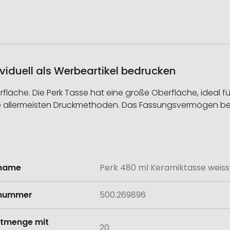
viduell als Werbeartikel bedrucken
fläche. Die Perk Tasse hat eine große Oberfläche, ideal f
die allermeisten Druckmethoden. Das Fassungsvermögen be
lname
Perk 480 ml Keramiktasse weiss
onen
lnummer
500.269896
tmenge mit
20