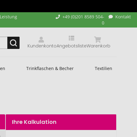
-Leistung
+49 (0)201 8589 504-
Kontakt
0
Kundenkonto
Angebotsliste
Warenkorb
hen
Trinkflaschen & Becher
Textilien
Ihre Kalkulation