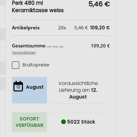
Perk 480 ml
5,46 €
Keramiktasse weiss
Artikelpreis
20x
5,46 €
109,20 €
Gesamtsumme
109,20 €
exkl. MwSt. zzgl.
Versandkosten
Bruttopreise
Voraussichtliche
12
August
Lieferung am
12.
August
SOFORT
5022 Stück
VERFÜGBAR