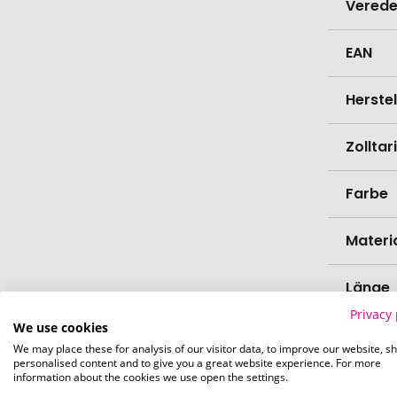
Verede
EAN
Herste
Zollta
Farbe
Materi
Länge
Privacy 
We use cookies
Breite
We may place these for analysis of our visitor data, to improve our website, s
personalised content and to give you a great website experience. For more
information about the cookies we use open the settings.
Höhe