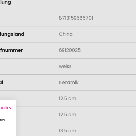
lung
8713159585701
llungsland
China
rifnummer
69120025
weiss
al
Keramik
12.5 cm
policy
12.5 cm
how
13.5 cm