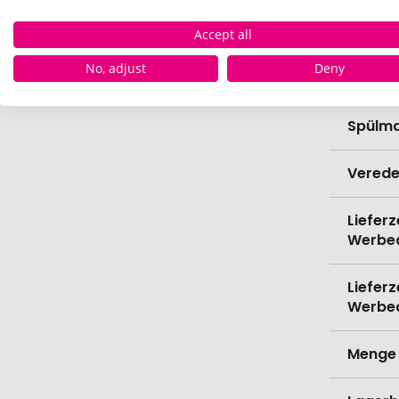
Bio-Pr
Accept all
No, adjust
Deny
Kapazi
Spülma
Verede
Lieferz
Werbe
Lieferz
Werbe
Menge 