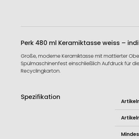
Perk 480 ml Keramiktasse weiss – indi
Große, moderne Keramiktasse mit mattierter Ober
Spülmaschinenfest einschließlich Aufdruck für 
Recyclingkarton.
Spezifikation
Weitere
Artike
Informati
Artike
Mindes