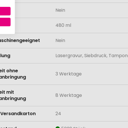
odukt
Nein
tät
480 ml
schinengeeignet
Nein
lung
Lasergravur, Siebdruck, Tampo
eit ohne
3 Werktage
anbringung
eit mit
8 Werktage
anbringung
Versandkarton
24