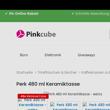
✔
3% Online-Rabatt
✔ Schnelle Abwicklung
Büro
Elektronik
Giveaways
Startseite
Trinkflaschen & Becher
Kaffeetassen & 
Perk 480 ml Keramiktasse
Zum
Zum
48H PRODUKTION
Ende
Anfang
der
der
Bildgalerie
Bildgalerie