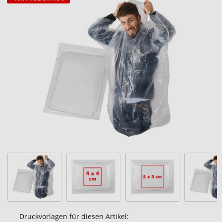
Zum
Ende
der
Bildgalerie
springen
Druckvorlagen für diesen Artikel: