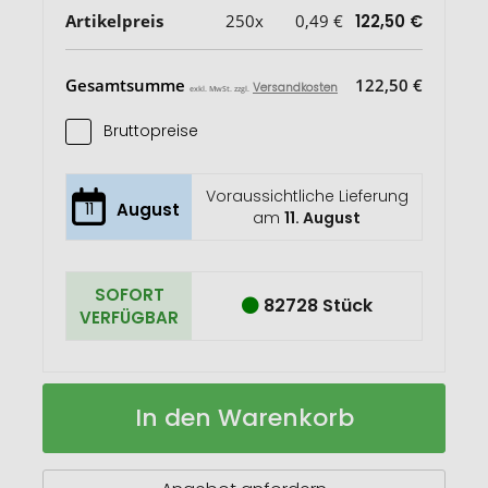
Artikelpreis
250x
0,49 €
122,50 €
Gesamtsumme
122,50 €
Versandkosten
exkl. MwSt. zzgl.
Bruttopreise
Voraussichtliche Lieferung
11
August
am
11. August
SOFORT
82728 Stück
VERFÜGBAR
Phthalatefreier,
Auf
In den Warenkorb
transparenter
Lager
Not-
Poncho