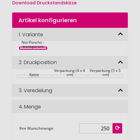
Download Druckstandskizze
Zum
Artikel konfigurieren
Anfang
der
Bildgalerie
1.
Variante
Phthalatefreier, 
transparenter 
springen
Not-Poncho - 
transparent
2.
Druckposition
Auf der 
Auf der 
Verpackung (4 x 4 
Verpackung (5 x 5 
Keine
cm)
cm)
3.
Veredelung
4.
Menge
Ihre Wunschmenge: