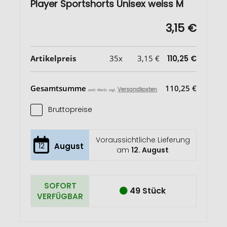
Player Sportshorts Unisex weiss M
3,15 €
Artikelpreis
35x
3,15 €
110,25 €
Gesamtsumme
110,25 €
Versandkosten
exkl. MwSt. zzgl.
Bruttopreise
Voraussichtliche Lieferung
12
August
am
12. August
SOFORT
49 Stück
VERFÜGBAR