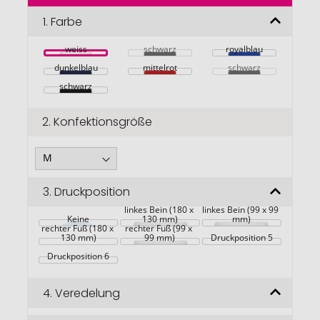
der
Bildgalerie
1.
Farbe
springen
weiss
schwarz
royalblau
dunkelblau
mittelrot
schwarz
schwarz
2.
Konfektionsgröße
3.
Druckposition
linkes Bein (180 x 
linkes Bein (99 x 99 
Keine
130 mm)
mm)
rechter Fuß (180 x 
rechter Fuß (99 x 
130 mm)
99 mm)
Druckposition 5
Druckposition 6
4.
Veredelung