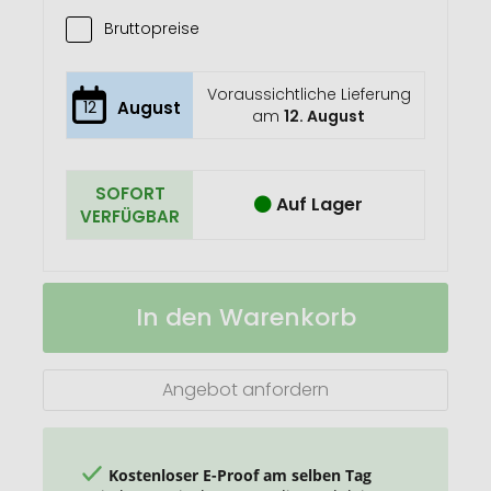
Bruttopreise
Voraussichtliche Lieferung
12
August
am
12. August
SOFORT
Auf Lager
VERFÜGBAR
Promo
Auf
In den Warenkorb
Secco
Lager
Dose
Angebot anfordern
Kostenloser E-Proof am selben Tag