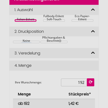
der
Bildgalerie
1.
Auswahl
springen
Fullbody-Etikett 
Eco Papier-
Folien-Etikett
Soft-Touch
Etikett
Werbeanbringung 
2.
Druckposition
auf der Dose (17,8 
x 10,4 cm (inkl. 
Pflichtangaben & 
Keine
Beschnitt))
3.
Veredelung
4.
Menge
Ihre Wunschmenge:
Menge
Stückpreis*
ab 192
1,42 €