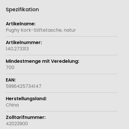
Spezifikation
Weitere
Informationen
Pughy Kork-Stiftetasche, natur
140.273313
700
5996425734147
China
42023900