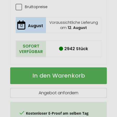
Bruttopreise
Voraussichtliche Lieferung
12
August
am
12. August
SOFORT
2942 Stück
VERFÜGBAR
Pughy
Auf
In den Warenkorb
Kork-
Lager
Stiftetasche
Angebot anfordern
Kostenloser E-Proof am selben Tag