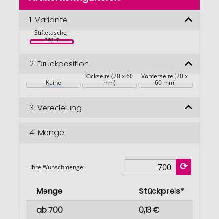
der
Bildgalerie
1.
Variante
Pughy Kork-
springen
Stiftetasche, 
natur
2.
Druckposition
Rückseite (20 x 60 
Vorderseite (20 x 
Keine
mm)
60 mm)
3.
Veredelung
4.
Menge
Ihre Wunschmenge:
Menge
Stückpreis*
ab 700
0,13 €