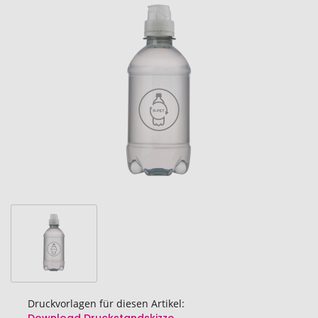
Ende
der
Bildgalerie
springen
Druckvorlagen für diesen Artikel: