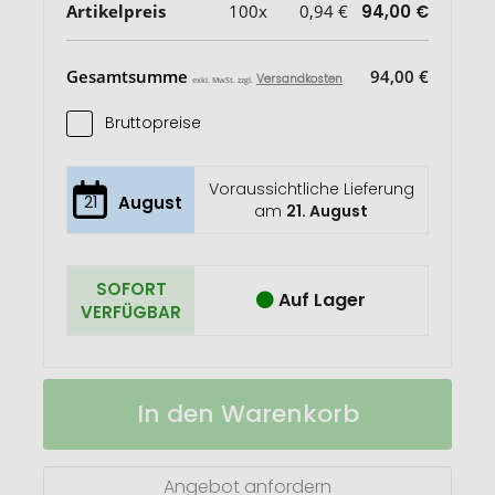
Artikelpreis
100x
0,94 €
94,00 €
Gesamtsumme
94,00 €
Versandkosten
exkl. MwSt. zzgl.
Bruttopreise
Voraussichtliche Lieferung
21
August
am
21. August
SOFORT
Auf Lager
VERFÜGBAR
Quellwasser
Auf
In den Warenkorb
330
Lager
ml
mit
Sportverschluß
Angebot anfordern