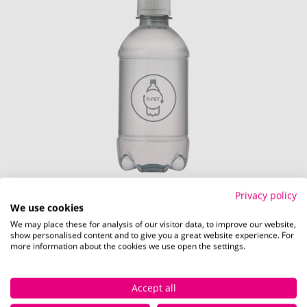
Privacy policy
We use cookies
Rundum (200 x 65 mm)
We may place these for analysis of our visitor data, to improve our website,
show personalised content and to give you a great website experience. For
Schnell und einfach
hier
die Standskizze
more information about the cookies we use open the settings.
herunterladen.
Accept all