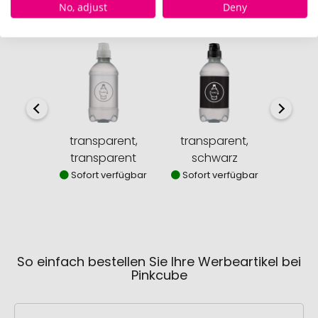
No, adjust
Deny
Verfügbare Farben
transparent,
transparent,
transpa
transparent
schwarz
Sofor
Sofort verfügbar
Sofort verfügbar
So einfach bestellen Sie Ihre Werbeartikel bei
Pinkcube