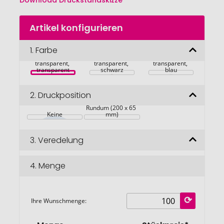
Download Druckstandskizze
Zum
Artikel konfigurieren
Anfang
der
Bildgalerie
1.
Farbe
springen
transparent, 
transparent, 
transparent, 
transparent
schwarz
blau
2.
Druckposition
Rundum (200 x 65 
Keine
mm)
3.
Veredelung
4.
Menge
Ihre Wunschmenge: