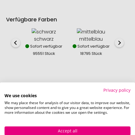
Verfügbare Farben
schwarz
mittelblau
mi
Sofort verfügbar
Sofort verfügbar
Sofor
95551 Stück
18795 Stück
217
So einfach bestellen Sie Ihre Werbeartikel bei
Privacy policy
Pinkcube
We use cookies
We may place these for analysis of our visitor data, to improve our website,
show personalised content and to give you a great website experience. For
more information about the cookies we use open the settings.
Accept all