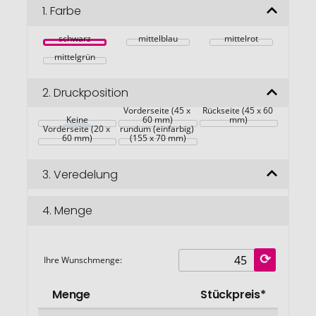
Bildgalerie
1.
Farbe
springen
schwarz
mittelblau
mittelrot
mittelgrün
2.
Druckposition
Vorderseite (45 x 
Rückseite (45 x 60 
Keine
60 mm)
mm)
Vorderseite (20 x 
rundum (einfarbig) 
60 mm)
(155 x 70 mm)
3.
Veredelung
4.
Menge
Ihre Wunschmenge:
Menge
Stückpreis*