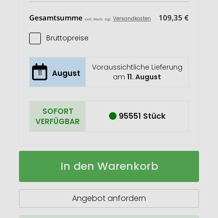
Gesamtsumme
109,35 €
Versandkosten
exkl. MwSt. zzgl.
Bruttopreise
Voraussichtliche Lieferung
11
August
am
11. August
SOFORT
95551 Stück
VERFÜGBAR
Santos
Auf
In den Warenkorb
330
Lager
ml
Keramiktasse
Angebot anfordern