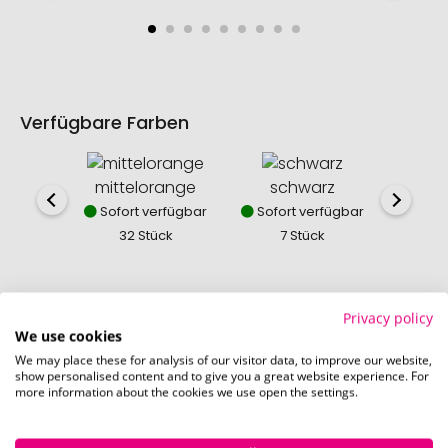
Verfügbare Farben
mittelorange
schwarz
roy
Sofort verfügbar
Sofort verfügbar
Sofor
32 Stück
7 Stück
23
Privacy policy
We use cookies
So einfach bestellen Sie Ihre Werbeartikel bei
We may place these for analysis of our visitor data, to improve our website,
Pinkcube
show personalised content and to give you a great website experience. For
more information about the cookies we use open the settings.