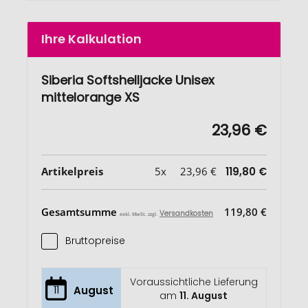
Ihre Kalkulation
Siberia Softshelljacke Unisex
mittelorange XS
23,96 €
Artikelpreis
5x
23,96 €
119,80 €
Gesamtsumme
119,80 €
Versandkosten
exkl. MwSt. zzgl.
Bruttopreise
Voraussichtliche Lieferung
11
August
am
11. August