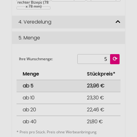
rechter Bizeps (78 
x 78 mm)
4.
Veredelung
5.
Menge
Ihre Wunschmenge:
Menge
Stückpreis*
ab 5
23,96 €
ab 10
23,30 €
ab 20
22,46 €
ab 40
21,80 €
* Preis pro Stück. Preis ohne Werbeanbringung