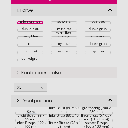
der
Bildgalerie
1.
Farbe
springen
mittelorange
schwarz
royalblau
dunkelblau
mittelrot
dunkelgrün
vermillon 
navy blue
orange
schwarz
rot
royalblau
dunkelgrün
mittelrot
royalblau
royalblau
dunkelgrün
2.
Konfektionsgröße
3.
Druckposition
Rückseite 
linke Brust (80 x 80 
großflächig (200 x 
Rückseite 
Keine
mm)
280 mm)
großflächig (99 x 
linke Brust (80 x 40 
linke Brust (57 x 57 
99 mm)
mm)
mm (Ø 80 mm))
linker Bizeps (100 x 
linker Bizeps (78 x 
rechter Bizeps 
100 mm)
78 mm)
(100 x 100 mm)