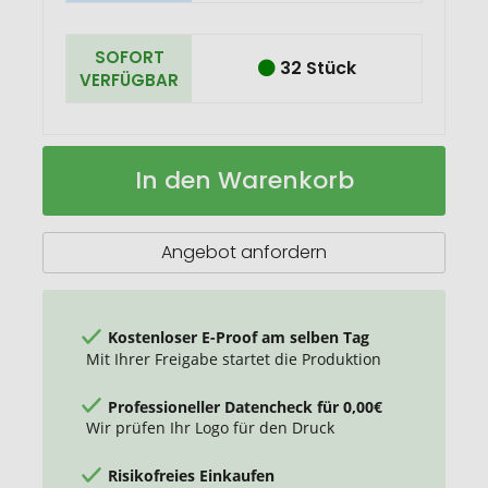
SOFORT
32 Stück
VERFÜGBAR
Siberia
Auf
In den Warenkorb
Softshelljacke
Lager
Unisex
Angebot anfordern
Kostenloser E-Proof am selben Tag
Mit Ihrer Freigabe startet die Produktion
Professioneller Datencheck für 0,00€
Wir prüfen Ihr Logo für den Druck
Risikofreies Einkaufen