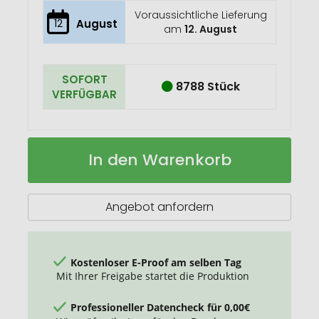
Voraussichtliche Lieferung
12
August
am
12. August
SOFORT
8788 Stück
VERFÜGBAR
Spire
Auf
In den Warenkorb
Mütze
Lager
Angebot anfordern
Kostenloser E-Proof am selben Tag
Mit Ihrer Freigabe startet die Produktion
Professioneller Datencheck für 0,00€