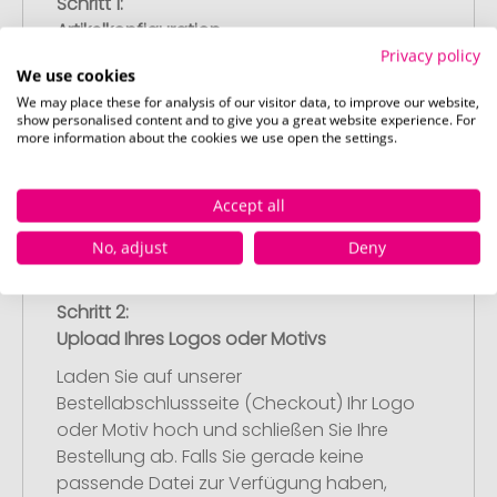
Schritt 1:
Artikelkonfiguration
Wählen Sie Ihre gewünschten
Privacy policy
We use cookies
Werbeartikel aus und passen Sie diese
We may place these for analysis of our visitor data, to improve our website,
nach Ihren Vorstellungen an.
show personalised content and to give you a great website experience. For
Anschließend legen Sie die konfigurierten
more information about the cookies we use open the settings.
Artikel in Ihren Warenkorb.
Accept all
No, adjust
Deny
Schritt 2:
Upload Ihres Logos oder Motivs
Laden Sie auf unserer
Bestellabschlussseite (Checkout) Ihr Logo
oder Motiv hoch und schließen Sie Ihre
Bestellung ab. Falls Sie gerade keine
passende Datei zur Verfügung haben,