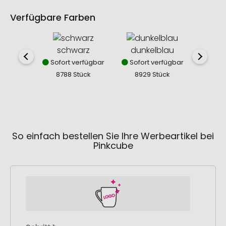
Verfügbare Farben
schwarz
dunkelblau
mit
Sofort verfügbar
Sofort verfügbar
Sofor
8788 Stück
8929 Stück
689
So einfach bestellen Sie Ihre Werbeartikel bei
Pinkcube