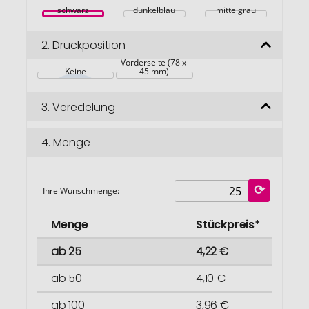
schwarz
dunkelblau
mittelgrau
2.
Druckposition
Vorderseite (78 x 
Keine
45 mm)
3.
Veredelung
4.
Menge
Ihre Wunschmenge:
Menge
Stückpreis*
ab 25
4,22 €
ab 50
4,10 €
ab 100
3,96 €