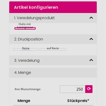
Zum
Artikel konfigurieren
Anfang
der
Bildgalerie
1.
Veredelungsprodukt
Steck-
Eierbecher - 
springen
Huhn mit 
Lasergravur
2.
Druckposition
Keine
auf Karte
3.
Veredelung
4.
Menge
Ihre Wunschmenge:
Menge
Stückpreis*