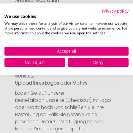
Artikelkonfiguration
Wählen Sie Ihre gewünschten
Privacy policy
Werbeartikel aus und passen Sie diese
We use cookies
nach Ihren Vorstellungen an.
We may place these for analysis of our visitor data, to improve our website,
Anschließend legen Sie die konfigurierten
show personalised content and to give you a great website experience. For
more information about the cookies we use open the settings.
Artikel in Ihren Warenkorb.
Accept all
No, adjust
Deny
Schritt 2:
Upload Ihres Logos oder Motivs
Laden Sie auf unserer
Bestellabschlussseite (Checkout) Ihr Logo
oder Motiv hoch und schließen Sie Ihre
Bestellung ab. Falls Sie gerade keine
passende Datei zur Verfügung haben,
können Sie diese gerne später