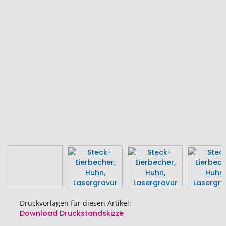
Ende
der
Bildgalerie
springen
Druckvorlagen für diesen Artikel:
Download Druckstandskizze