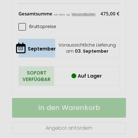
Gesamtsumme
475,00 €
Versandkosten
exkl. MwSt. zzgl.
Bruttopreise
Voraussichtliche Lieferung
03
September
am
03. September
SOFORT
Auf Lager
VERFÜGBAR
Steck-
Auf
In den Warenkorb
Eierbecher,
Lager
Huhn,
Lasergravur
Angebot anfordern