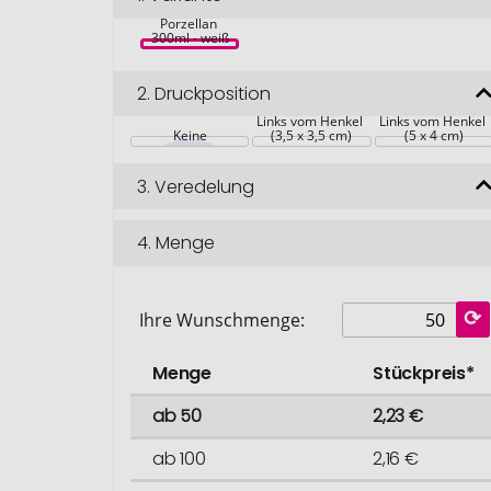
Tasse aus 
Porzellan 
300ml - weiß
2.
Druckposition
Links vom Henkel 
Links vom Henkel 
Keine
(3,5 x 3,5 cm)
(5 x 4 cm)
3.
Veredelung
4.
Menge
Ihre Wunschmenge:
Menge
Stückpreis*
ab 50
2,23 €
ab 100
2,16 €