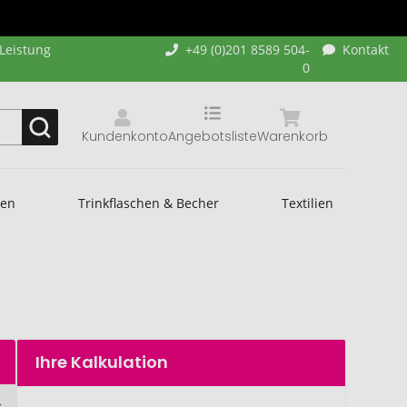
-Leistung
+49 (0)201 8589 504-
Kontakt
0
Kundenkonto
Angebotsliste
Warenkorb
hen
Trinkflaschen & Becher
Textilien
Ihre Kalkulation