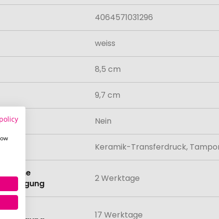
4064571031296
weiss
8,5 cm
9,7 cm
policy
odukt
Nein
how
lung
Keramik-Transferdruck, Tampo
eit ohne
2 Werktage
anbringung
eit mit
17 Werktage