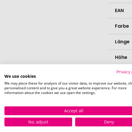
EAN
Farbe
Länge
Höhe
Privacy 
Bio-Pr
We use cookies
We may place these for analysis of our visitor data, to improve our website, s
Verede
personalised content and to give you a great website experience. For more
information about the cookies we use open the settings.
Lieferz
Werbe
Accept all
No, adjust
Deny
Lieferz