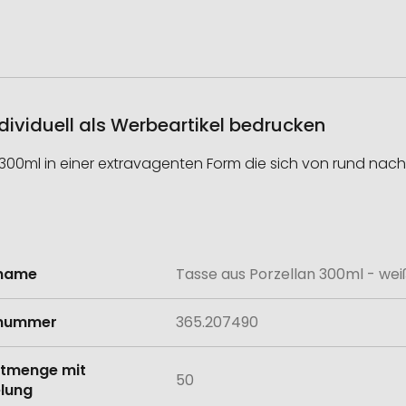
dividuell als Werbeartikel bedrucken
300ml in einer extravagenten Form die sich von rund nach 
lname
Tasse aus Porzellan 300ml - wei
onen
lnummer
365.207490
tmenge mit
50
lung