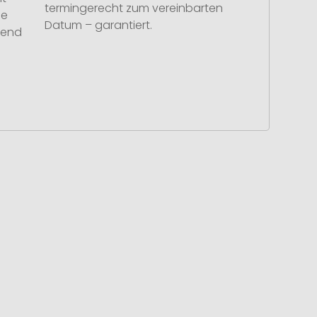
termingerecht zum vereinbarten
se
Datum – garantiert.
hend