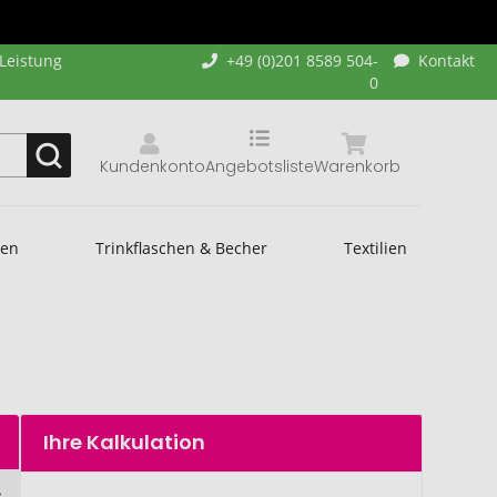
-Leistung
+49 (0)201 8589 504-
Kontakt
0
Kundenkonto
Angebotsliste
Warenkorb
hen
Trinkflaschen & Becher
Textilien
Ihre Kalkulation