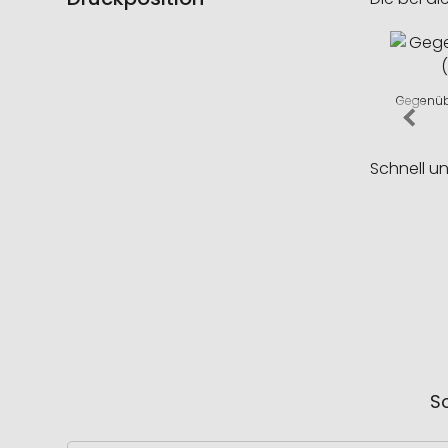
Gegenübe
Schnell u
So