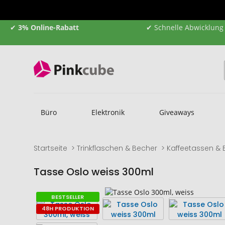
✔
3% Online-Rabatt
✔ Schnelle Abwicklung
Büro
Elektronik
Giveaways
Startseite
Trinkflaschen & Becher
Kaffeetassen & 
Tasse Oslo weiss 300ml
Zum
Zum
BESTSELLER
Ende
Anfang
48H PRODUKTION
der
der
Bildgalerie
Bildgalerie