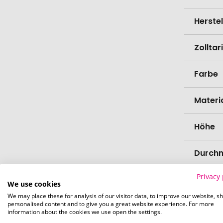
Herste
Zollta
Farbe
Materi
Höhe
Durch
Privacy 
Bio-Pr
We use cookies
We may place these for analysis of our visitor data, to improve our website, s
personalised content and to give you a great website experience. For more
Spülma
information about the cookies we use open the settings.