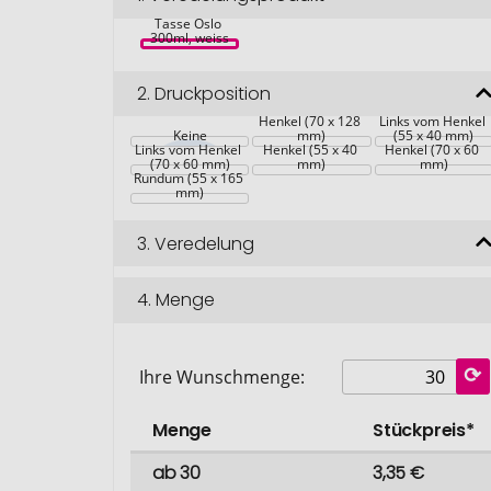
Tasse Oslo 
300ml, weiss
2.
Druckposition
Gegenüber vom 
Henkel (70 x 128 
Links vom Henkel 
Keine
Rechts vom 
mm)
(55 x 40 mm)
Rechts vom 
Links vom Henkel 
Henkel (55 x 40 
Henkel (70 x 60 
(70 x 60 mm)
mm)
mm)
Rundum (55 x 165 
mm)
3.
Veredelung
4.
Menge
Ihre Wunschmenge:
Menge
Stückpreis*
ab 30
3,35 €