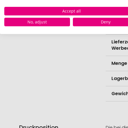
Verede
Accept all
Lieferz
No, adjust
Deny
Werbe
Lieferz
Werbe
Menge 
Lagerb
Gewich
Druckposition
Die bei di