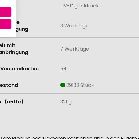
lung
UV-Digitaldruck
eit ohne
3 Werktage
anbringung
eit mit
7 Werktage
anbringung
Versandkarton
54
estand
29133 Stück
t (netto)
321 g
esem Produkt bedruckbaren Positionen sind in den Bildern 