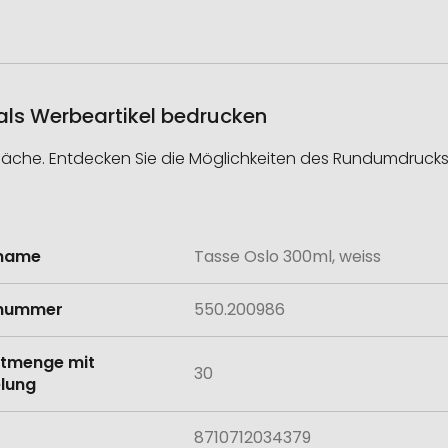
 als Werbeartikel bedrucken
läche. Entdecken Sie die Möglichkeiten des Rundumdrucks
lname
Tasse Oslo 300ml, weiss
onen
lnummer
550.200986
tmenge mit
30
lung
8710712034379