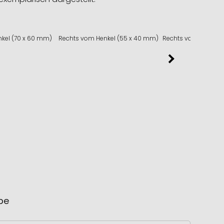
nkel (70 x 60 mm)
Rechts vom Henkel (55 x 40 mm)
Rechts vom Henkel 
ube