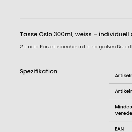
Tasse Oslo 300ml, weiss – individuell
Gerader Porzellanbecher mit einer großen Druckf
Spezifikation
Weitere
Artike
Informati
Artike
Mindes
Verede
EAN