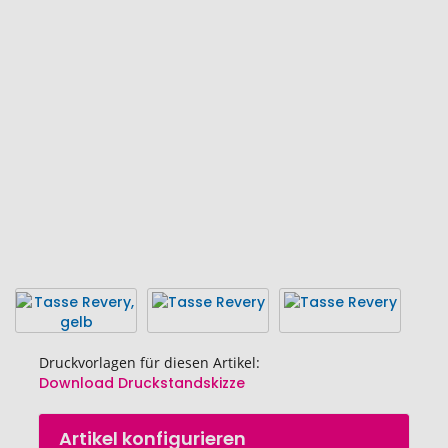
Ende
der
Bildgalerie
springen
Druckvorlagen für diesen Artikel:
Download Druckstandskizze
Zum
Artikel konfigurieren
Anfang