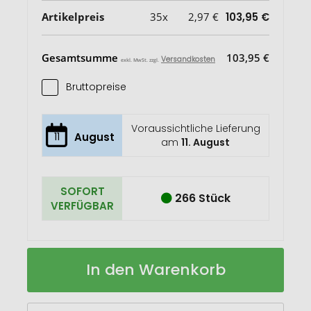
Artikelpreis
35x
2,97 €
103,95 €
Gesamtsumme
103,95 €
Versandkosten
exkl. MwSt. zzgl.
Bruttopreise
Voraussichtliche Lieferung
11
August
am
11. August
SOFORT
266 Stück
VERFÜGBAR
Tasse
Auf
In den Warenkorb
Revery
Lager