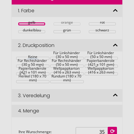
der
Bildgalerie
1.
Farbe
springen
gelb
orange
rot
dunkelblau
grün
schwarz
2.
Druckposition
Für Linkshänder 
Für Linkshänder 
Maßgefertigte 
Keine
(30 x 50 mm)
(50 x 50 mm)
Kraft-
Für Rechtshänder 
Für Rechtshänder 
Maßgefertigter 
Papierbanderole 
Maßgefertigte 
(30 x 50 mm)
(50 x 50 mm)
Kraft-
Maßgefertigter 
(421 x 101 mm)
Papierbanderole 
Rundum - 
Wellpappkarton 
Wellpappkarton 
gegenüber vom 
(421 x 101 mm)
(416 x 263 mm)
(416 x 263 mm)
Henkel (180 x 70 
Rundum (180 x 70 
mm)
mm)
3.
Veredelung
4.
Menge
Ihre Wunschmenge: