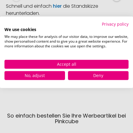
Schnell und einfach
hier
die Standskizze
herunterladen.
Privacy policy
We use cookies
We may place these for analysis of our visitor data, to improve our website,
show personalised content and to give you a great website experience. For
Verfügbare Farben
more information about the cookies we use open the settings.
Accept all
gelb
orange
Sofort verfügbar
Nicht verfügbar
Sofor
No, adjust
Deny
266 Stück
0 Stück
66
So einfach bestellen Sie Ihre Werbeartikel bei
Pinkcube